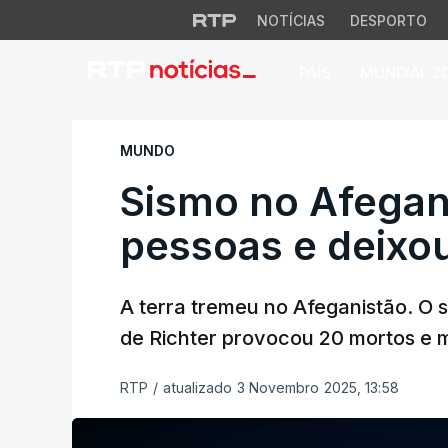
NOTÍCIAS
DESPORTO
PAÍS
MUNDIAL 2
Sismo no Afeganis
MUNDO
Sismo no Afegan
pessoas e deixou
A terra tremeu no Afeganistão. O 
de Richter provocou 20 mortos e m
RTP
/
atualizado 3 Novembro 2025, 13:58