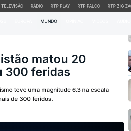
TELEVISÃO
RÁDIO
RTP PLAY
RTP PALCO
RTP ZIG ZA
026
EUROPA
MUNDO
OPINIÃO
VÍDEOS
ÁUDIO
tão matou 20 pessoas e
istão matou 20
 300 feridas
sismo teve uma magnitude 6.3 na escala
ais de 300 feridos.