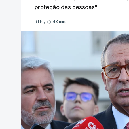
proteção das pessoas".
43 min.
RTP
/