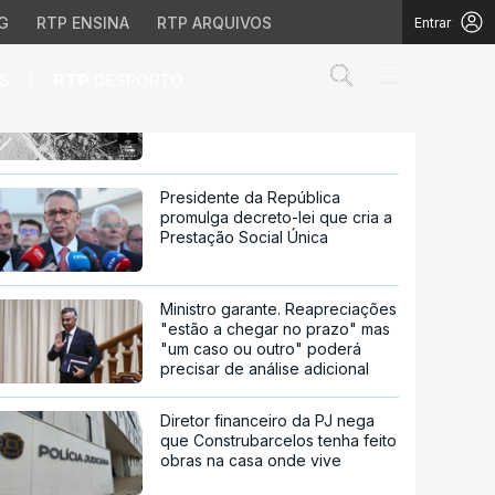
G
RTP ENSINA
RTP ARQUIVOS
Entrar
Abrir campo de
|
S
RTP
DESPORTO
Sismo no Afeganistão matou 20
pessoas e deixou 300 feridas
 deixou 300 feridas
Presidente da República
promulga decreto-lei que cria a
Prestação Social Única
Ministro garante. Reapreciações
"estão a chegar no prazo" mas
"um caso ou outro" poderá
precisar de análise adicional
Diretor financeiro da PJ nega
que Construbarcelos tenha feito
obras na casa onde vive