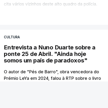
cita vários vizinhos deste alto quadro da polícia.
VER MAIS
Foi o diretor financeiro, Álvaro Pires, que assumiu a
responsabilidade de sugerir as instalações da
Construbarcelos para acolher um atrelado
CULTURA
apreendido numa operação de droga.
Entrevista a Nuno Duarte sobre a
ponte 25 de Abril. "Ainda hoje
somos um país de paradoxos"
O autor de "Pés de Barro", obra vencedora do
Prémio LeYa em 2024, falou à RTP sobre o livro
que tem como pano de fundo a construção da
ponte 25 de Abril. Sessenta anos passados
desde a inauguração deste elemento
incontornável da cidade de Lisboa, Nuno Duarte