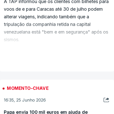
A TAP informou que os clientes com bilhetes para
pessoas, muito focadas nas capacidades de
voos de e para Caracas até 30 de julho podem
apoio ao resgate, envolvendo pessoas do INEM,
alterar viagens, indicando também que a
equipas de resgate, equipas da Unidade de
tripulação da companhia retida na capital
Emergência e Socorro da GNR, com capacidade e
venezuelana está "bem e em segurança" após os
experiência já em cenários semelhantes como, por
sismos.
exemplo, os terremotos na Turquia", indicou o
ministro da Presidência.
Segundo a informação publicada no seu site,
VER MAIS
"todos os clientes com bilhetes emitidos até 24
de junho, para voos de e para a capital
venezuelana a realizar até 30 de julho, podem
alterar as datas da sua viagem para voos a
MOMENTO-CHAVE
realizar dentro da validade dos bilhetes de que
16:35, 25 Junho 2026
são portadores".
Papa envia 100 mil euros em ajuda de