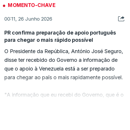
MOMENTO-CHAVE
00:11, 26 Junho 2026
PR confirma preparação de apoio português
para chegar o mais rápido possível
O Presidente da República, António José Seguro,
disse ter recebido do Governo a informação de
que o apoio à Venezuela está a ser preparado
para chegar ao país o mais rapidamente possível.
"A informação que eu recebi do Governo, que é o
Governo que tem essa responsabilidade, é que
está tudo a ser preparado e no mais curto espaço
VER MAIS
de tempo para que, de facto, o apoio possa
chegar à Venezuela rapidamente", disse o chefe