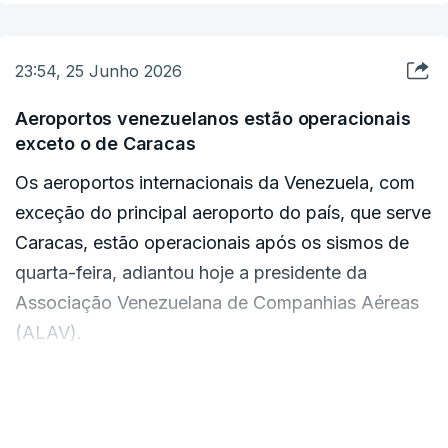
de Estado aos jornalistas, em Miami, onde
assistirá ao jogo da seleção portuguesa de
23:54, 25 Junho 2026
futebol no sábado.
Aeroportos venezuelanos estão operacionais
exceto o de Caracas
Os aeroportos internacionais da Venezuela, com
ERRO
100
exceção do principal aeroporto do país, que serve
ERROR ON HTML5 MEDIA ELEMENT
Caracas, estão operacionais após os sismos de
ESTE CONTEÚDO ESTÁ NESTE MOMENTO
quarta-feira, adiantou hoje a presidente da
INDISPONÍVEL
Associação Venezuelana de Companhias Aéreas
(ALAV).
"Já foi divulgado um comunicado a indicar que
VER MAIS
todos os aeroportos internacionais estão
O Presidente confirmou também a informação