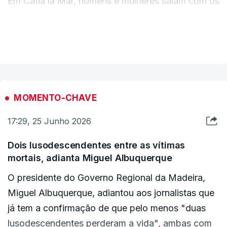
Em Catia la Mar, homens e mulheres saíam com os
famílias das vítimas, deseja uma rápida
braços carregados de sacos cheios de
recuperação a todos os feridos e exprime a sua
mantimentos de uma mercearia parcialmente
VER MAIS
solidariedade para com todos os cidadãos e
incendiada, segundo estes jornalistas.
comunidades afetados por esta catástrofe
natural", refere-se.
MOMENTO-CHAVE
No texto do presidente do Parlamento, defende-
se que os "povos português e venezuelano estão
17:29, 25 Junho 2026
unidos por profundos laços históricos, culturais e
Dois lusodescendentes entre as vítimas
humanos, que se refletem na numerosa
mortais, adianta Miguel Albuquerque
comunidade portuguesa e luso-venezuelana
O presidente do Governo Regional da Madeira,
residente na Venezuela".
Miguel Albuquerque, adiantou aos jornalistas que
já tem a confirmação de que pelo menos "duas
"Particularmente a estes cidadãos, o Parlamento
lusodescendentes perderam a vida", ambas com
expressa uma mensagem de proximidade,