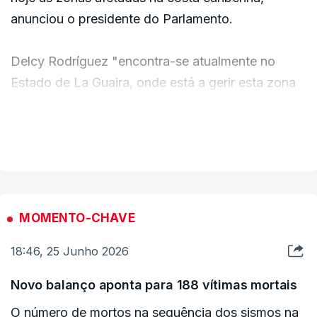
equipas de busca e salvamento urbanas "de toda
anunciou o presidente do Parlamento.
a comunidade internacional".
Delcy Rodríguez "encontra-se atualmente no
O coordenador humanitário das Nações Unidas,
Estado de La Guaira, onde está a gerir esta zona
Tom Fletcher, observou que quase oito milhões de
atingida por uma catástrofe de grande
pessoas na Venezuela já necessitavam de
magnitude", declarou Jorge Rodríguez, seu irmão,
VER MAIS
assistência humanitária antes dos sismos e que a
durante um discurso transmitido na televisão
catástrofe "ameaça agravar as vulnerabilidades
venezuelana.
existentes".
c/ Lusa
MOMENTO-CHAVE
18:46, 25 Junho 2026
Novo balanço aponta para 188 vítimas mortais
O número de mortos na sequência dos sismos na