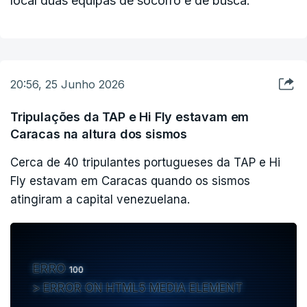
local duas equipas de socorro e de busca.
milhões de pessoas regressaram ao país nos
últimos anos, "o que sublinha a necessidade de
um apoio contínuo à reintegração nas
comunidades que acolhem um elevado número de
20:56, 25 Junho 2026
retornados", destaca a fundação.
Tripulações da TAP e Hi Fly estavam em
Caracas na altura dos sismos
O ACNUR está a acompanhar de perto a evolução
Cerca de 40 tripulantes portugueses da TAP e Hi
da situação, com especial enfoque na
Fly estavam em Caracas quando os sismos
identificação e avaliação dos riscos e
atingiram a capital venezuelana.
necessidades de proteção nas áreas afetadas,
sublinha.
Em Portugal, a equipa do ACNUR está a mobilizar
ERRO
100
apoio para ajudar as comunidades afetadas com
ERROR ON HTML5 MEDIA ELEMENT