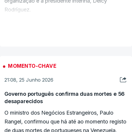
organização e a presidente interina, Delcy
Rodríguez.
"[António Guterres] Está profundamente
VER MAIS
consternado com a perda de vidas e a destruição
generalizada causadas pelos devastadores
sismos que atingiram ontem [quarta-feira] a
Venezuela. Expressa as suas sinceras
MOMENTO-CHAVE
condolências às famílias das vítimas e deseja uma
21:08, 25 Junho 2026
rápida recuperação aos feridos", indicou
Stéphane Dujarric, porta-voz do diplomata
Governo português confirma duas mortes e 56
português, na sua conferência de imprensa diária.
desaparecidos
O ministro dos Negócios Estrangeiros, Paulo
Dois grandes sismos foram registados na
Rangel, confirmou que há até ao momento registo
Venezuela, na quarta-feira, causando pelo menos
de duas mortes de portugueses na Venezuela,