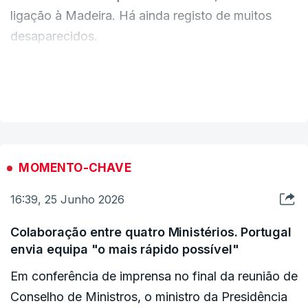
ligação à Madeira. Há ainda registo de muitos
solidariedade e preocupação. Assinala também o
desaparecidos.
empenho das equipas de proteção civil, dos
profissionais de saúde, das forças de segurança,
dos voluntários e de todas as entidades
VER MAIS
envolvidas nas operações de socorro e
ERRO
100
assistência às populações afetadas", acrescenta-
ERROR ON HTML5 MEDIA ELEMENT
se.
ESTE CONTEÚDO ESTÁ NESTE MOMENTO
MOMENTO-CHAVE
INDISPONÍVEL
c/ Lusa
16:39, 25 Junho 2026
Colaboração entre quatro Ministérios. Portugal
envia equipa "o mais rápido possível"
Em conferência de imprensa no final da reunião de
Conselho de Ministros, o ministro da Presidência