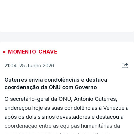
sismos faz prever que estes números possam
crescer muito.
VER MAIS
Os terramotos de 7,2 e 7,5 na escala de Richter
tiveram epicentro no município de Montalbán, no
Estado do Carabobo, mas atingiram outras
MOMENTO-CHAVE
regiões, incluindo Caracas.
21:04, 25 Junho 2026
Guterres envia condolências e destaca
coordenação da ONU com Governo
O secretário-geral da ONU, António Guterres,
endereçou hoje as suas condolências à Venezuela
após os dois sismos devastadores e destacou a
coordenação entre as equipas humanitárias da