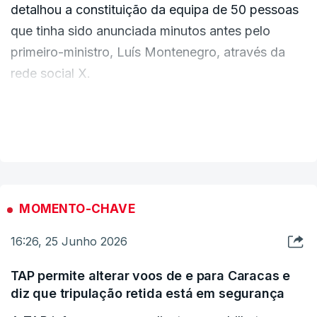
detalhou a constituição da equipa de 50 pessoas
que tinha sido anunciada minutos antes pelo
primeiro-ministro, Luís Montenegro, através da
rede social X.
Leitão Amaro indicou que o envio "será o mais
VER MAIS
rápido possível", com a colaboração de quatro
Ministérios: o Ministério dos Negócios
Estrangeiros, o Ministério da Administração
Interna, a Defesa Nacional e a Saúde.
MOMENTO-CHAVE
16:26, 25 Junho 2026
Estes quatro Ministérios "estão agora com as
suas entidades reunidas para preparar a
TAP permite alterar voos de e para Caracas e
deslocação de uma equipa, exatamente a partir
diz que tripulação retida está em segurança
do aeroporto, que se estima ser cerca de 50