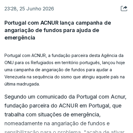
Duas das vítimas são cidadãos portugueses,
23:28, 25 Junho 2026
A TAP informou hoje que os clientes com bilhetes
enquanto quatro são lusodescendentes, de
para voos de e para Caracas até 30 de julho
acordo com fonte oficial do MNE.
Portugal com ACNUR lança campanha de
podem alterar viagens, indicando também que a
angariação de fundos para ajuda de
emergência
tripulação da companhia retida na capital
O número de mortos no duplo sismo que atingiu a
venezuelana está "bem e em segurança" após os
Venezuela na quarta-feira subiu para pelo menos
sismos.
188, há mais de 1.500 feridos e estão pelo menos
Portugal com ACNUR, a fundação parceira desta Agência da
ONU para os Refugiados em território português, lançou hoje
147 pessoas desaparecidas, segundo um balanço
uma campanha de angariação de fundos para ajudar a
Estas medidas foram tomadas depois de a
oficial provisório.
Venezuela na sequência do sismo que atingiu aquele país na
Venezuela ter sido abalada na quarta-feira por um
última madrugada.
sismo duplo, com dois tremores de magnitude 7,2
O primeiro sismo de magnitude 7,2 ocorreu a
Segundo um comunicado da Portugal com Acnur,
e outro de 7,5, respetivamente, que provocaram
cerca de 200 quilómetros de Caracas, seguido
fundação parceira do ACNUR em Portugal, que
pelo menos 188 mortos e 1.520 feridos, segundo
por um segundo de magnitude 7,5 e por cerca de
trabalha com situações de emergência,
dados oficiais.
20 réplicas, de acordo com o Serviço Geológico
nomeadamente na angariação de fundos e
dos Estados Unidos.
sensibilização para o problema, "acaba de ativar