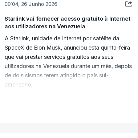
00:04, 26 Junho 2026
Starlink vai fornecer acesso gratuito à Internet
aos utilizadores na Venezuela
A Starlink, unidade de Internet por satélite da
SpaceX de Elon Musk, anunciou esta quinta-feira
que vai prestar serviços gratuitos aos seus
utilizadores na Venezuela durante um mês, depois
de dois sismos terem atingido o país sul-
americano.
A empresa está também a trabalhar para
VER MAIS
"implementar rapidamente terminais Starlink e
restaurar a conectividade nas áreas mais
afetadas", informou a Starlink em comunicado.