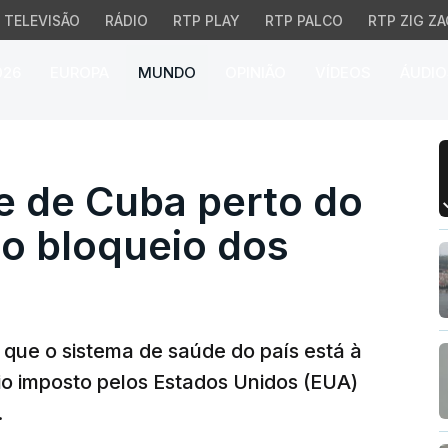
TELEVISÃO
RÁDIO
RTP PLAY
RTP PALCO
RTP ZIG ZA
026
EUROPA
MUNDO
OPINIÃO
VÍDEOS
ÁUDIO
de Cuba perto do colap
e de Cuba perto do
ao bloqueio dos
 que o sistema de saúde do país está à
io imposto pelos Estados Unidos (EUA)
.