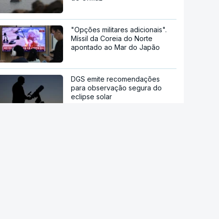
"Opções militares adicionais".
Míssil da Coreia do Norte
apontado ao Mar do Japão
DGS emite recomendações
para observação segura do
eclipse solar
Remoinhos no Sol baralham
satélites
Hipertensão, diabetes e tabaco.
Cientistas identificam três
fatores a controlar para atrasar
a demência