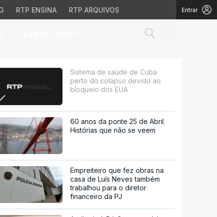
G
RTP ENSINA
RTP ARQUIVOS
Entrar
Abrir campo de
|
S
RTP
DESPORTO
so devido ao bloqueio 
Sistema de saúde de Cuba
perto do colapso devido ao
bloqueio dos EUA
60 anos da ponte 25 de Abril.
Histórias que não se veem
Empreiteiro que fez obras na
casa de Luís Neves também
trabalhou para o diretor
financeiro da PJ