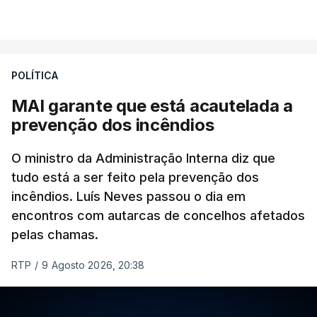
VER MAIS
O vídeo de 12 segundos, sem aúdio, data ou local
de gravação, foi colocado pela agência de notícias
Mehr na rede social Telegram, como aquilo que
POLÍTICA
pode ser considerada uma resposta à imprensa
MAI garante que está acautelada a
israelita, que nos últimos tempos vem dando conta
prevenção dos incêndios
de que o líder supremo iraniano estará em estado
crítico na sequência do bombardeamento que no
O ministro da Administração Interna diz que
último dia de fevereiro passado matou o pai, o
tudo está a ser feito pela prevenção dos
ayatollah Ali Khamenei, e outros membros da
incêndios. Luís Neves passou o dia em
família.
encontros com autarcas de concelhos afetados
pelas chamas.
As imagens mostram Mojtaba Khamenei no que
será uma aula religiosa, mas sem qualquer
RTP
/
9 Agosto 2026, 20:38
indicação adicional.