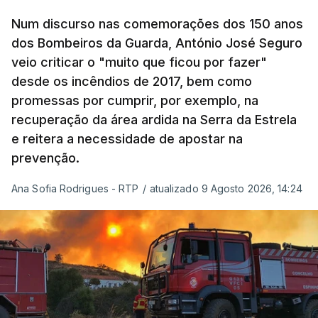
se confronta agora com uma inflação de 88%.
Num discurso nas comemorações dos 150 anos
De acordo com a informação oficial, que não indica
dos Bombeiros da Guarda, António José Seguro
onde ou quando decorreu a reunião, Khamenei e
veio criticar o "muito que ficou por fazer"
Pezeshkian discutiram ainda formas de garantir
desde os incêndios de 2017, bem como
recursos e gerir as despesas "em riais, divisas e
promessas por cumprir, por exemplo, na
energia", bem como sobre a cooperação
recuperação da área ardida na Serra da Estrela
económica com parceiros estrangeiros.
e reitera a necessidade de apostar na
prevenção.
Para os Estados Unidos seguiu ainda um recado:
Ana Sofia Rodrigues - RTP
/
atualizado 9 Agosto 2026, 14:24
"corrijam o comportamento". Teerão deixou ainda
novas exigências para reabrir o Estreito de Ormuz,
incluindo o fim do bloqueio naval, suspensão das
sanções e fim das operações militares contra o
país e aliados regionais.
No total são seis as exigências desta lista com