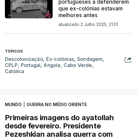
portugueses a defenderem
que ex-colónias estavam
melhores antes
atualizado 2 Julho 2025, 21:01
TÓPICOS
Descolonização
,
Ex-colónias
,
Sondagem
,
CPLP
,
Portugal
,
Angola
,
Cabo Verde
,
Católica
MUNDO
|
GUERRA NO MÉDIO ORIENTE
Primeiras imagens do ayatollah
desde fevereiro. Presidente
Pezeshkian analisa guerra com