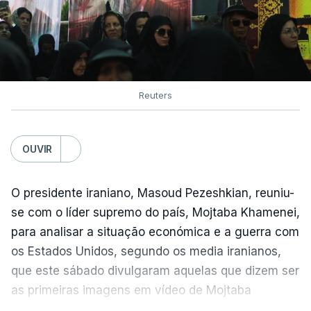
Reuters
OUVIR
O presidente iraniano, Masoud Pezeshkian, reuniu-
se com o líder supremo do país, Mojtaba Khamenei,
para analisar a situação económica e a guerra com
os Estados Unidos, segundo os media iranianos,
que este sábado divulgaram aquelas que dizem ser
as primeiras imagens em vídeo de Mojtaba
Khamenei desde o início da guerra.