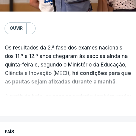
OUVIR
Os resultados da 2.ª fase dos exames nacionais
dos 11.º e 12.º anos chegaram às escolas ainda na
quinta-feira e, segundo o Ministério da Educação,
Ciência e Inovação (MECI),
há condições para que
as pautas sejam afixadas durante a manhã.
A partir de hoje, as escolas poderão também enviar
aos alunos as versões digitalizadas das respetivas
VER MAIS
provas classificadas, à semelhança do que
aconteceu durante a 1.ª fase.
PAÍS