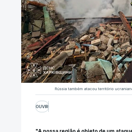
Rússia também atacou território ucrania
OUVIR
"A nossa região é objeto de um ataqu