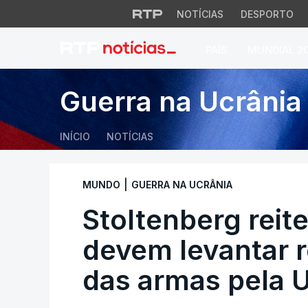
NOTÍCIAS
DESPORTO
PAÍS
MUNDIAL 2
Stoltenberg reiter
Guerra na Ucrânia
INÍCIO
NOTÍCIAS
|
MUNDO
GUERRA NA UCRÂNIA
Stoltenberg reit
devem levantar r
das armas pela 