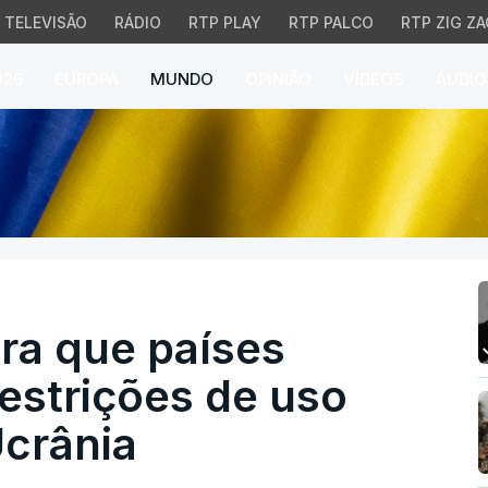
TELEVISÃO
RÁDIO
RTP PLAY
RTP PALCO
RTP ZIG ZA
026
EUROPA
MUNDO
OPINIÃO
VÍDEOS
ÁUDIO
a que países devem leva
era que países
estrições de uso
Ucrânia