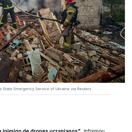
no
State Emergency Service of Ukraine via Reuters
e inimigo de drones ucranianos"
, informou