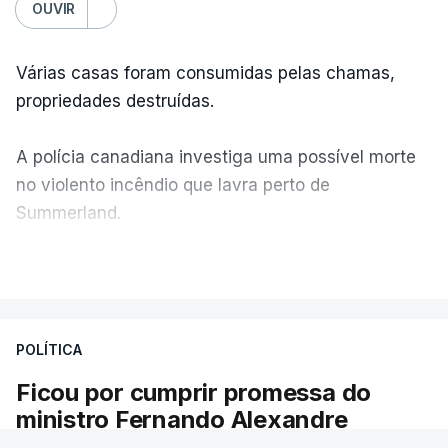
OUVIR
Várias casas foram consumidas pelas chamas,
propriedades destruídas.
A polícia canadiana investiga uma possível morte
no violento incêndio que lavra perto de
Summerland.
VER MAIS
Éum cenário de terror, descreve o primeiro-ministro
da Columbia Britânica, David Iby.
POLÍTICA
Ficou por cumprir promessa do
ERRO
100
ministro Fernando Alexandre
ERROR ON HTML5 MEDIA ELEMENT