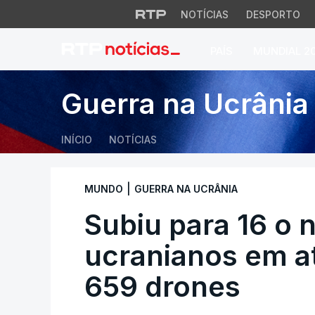
NOTÍCIAS
DESPORTO
PAÍS
MUNDIAL 2
Subiu para 16 o n
Guerra na Ucrânia
INÍCIO
NOTÍCIAS
|
MUNDO
GUERRA NA UCRÂNIA
Subiu para 16 o
ucranianos em a
659 drones