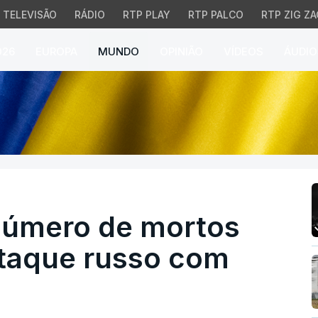
TELEVISÃO
RÁDIO
RTP PLAY
RTP PALCO
RTP ZIG ZA
026
EUROPA
MUNDO
OPINIÃO
VÍDEOS
ÁUDIO
úmero de mortos ucrani
 número de mortos
taque russo com