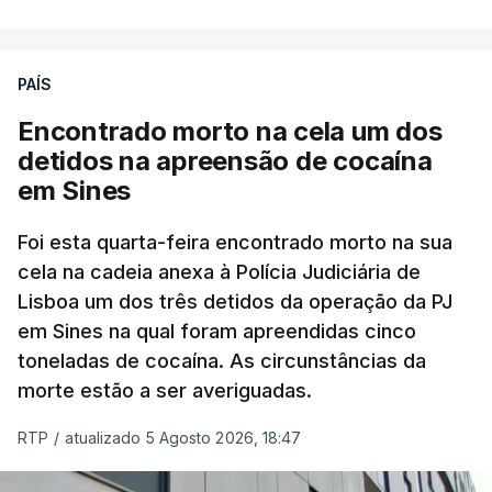
poderá não acontecer.
PAÍS
No domingo, estavam concluídos cerca de 50 por
cento dos mais de 20 mil pedidos de reapreciação,
Encontrado morto na cela um dos
mas Cristina Mota, porta-voz da Missão Escola
detidos na apreensão de cocaína
Pública, tem dúvidas de que o processo esteja
em Sines
concluído a tempo.
Foi esta quarta-feira encontrado morto na sua
cela na cadeia anexa à Polícia Judiciária de
"Durante o fim de semana e nos últimos dias,
Lisboa um dos três detidos da operação da PJ
apercebamo-nos que ainda estão a ser
em Sines na qual foram apreendidas cinco
convocados professores para reapreciações"
,
toneladas de cocaína. As circunstâncias da
disse a professora à agência Lusa.
"Será
morte estão a ser averiguadas.
praticamente impossível termos a totalidade
das reapreciações na sexta-feira".
RTP
/
atualizado 5 Agosto 2026, 18:47
Segundo os docentes, o processo de reapreciação