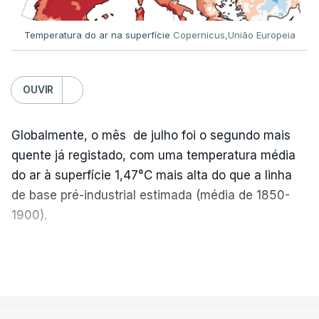
Temperatura do ar na superfície
Copernicus,União Europeia
ERRO
100
ERROR ON HTML5 MEDIA ELEMENT
OUVIR
ESTE CONTEÚDO ESTÁ NESTE
Globalmente, o mês de julho foi o segundo mais
MOMENTO INDISPONÍVEL
quente já registado, com uma temperatura média
do ar à superfície 1,47°C mais alta do que a linha
de base pré-industrial estimada (média de 1850-
A nível nacional, são mais de 20 mil pedidos que
1900).
deviam ter sido afixados na sexta-feira.
A Europa Ocidental vivenciou o período de
VER MAIS
O Ministério da Educação explicou na altura que
junho-julho mais quente já registado
,
e julho
apenas um "número residual" de reapreciações
apresentou a terceira e a quarta ondas de calor
continuava por enviar às escolas. E assegurou que
desde maio, marcando uma sequência