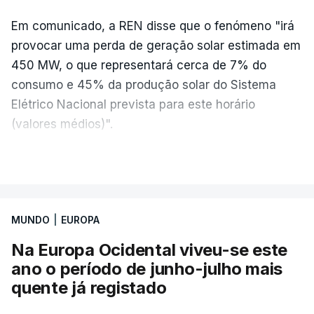
Os resultados chegaram a ser enviados à escola
Em comunicado, a REN disse que o fenómeno "irá
depois da meia-noite desta segunda-feira, mais
provocar uma perda de geração solar estimada em
concretamente à 0h47, no entanto, ao início da
450 MW, o que representará cerca de 7% do
manhã a afixação ainda não tinha sido feita.
consumo e 45% da produção solar do Sistema
Elétrico Nacional prevista para este horário
(valores médios)".
ERRO
100
A REN afirmou ainda que tem estado, em
VER MAIS
ERROR ON HTML5 MEDIA ELEMENT
colaboração com outros operadores europeus de
redes de transporte de eletricidade, a preparar o
ESTE CONTEÚDO ESTÁ NESTE
Sistema Elétrico Nacional (SEN) para os efeitos do
MOMENTO INDISPONÍVEL
MUNDO
|
EUROPA
eclipse solar que ocorrerá no final da tarde de dia
Na Europa Ocidental viveu-se este
12 de agosto (quarta-feira).
ano o período de junho-julho mais
quente já registado
O diretor da Escola Secundária de Rio Tinto
ARTIGOS RELACIONADOS
explicou à RTP que se encontrava desde as 7h00