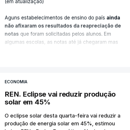
(em atualização)
Aguns estabelecimentos de ensino do país
ainda
não afixaram os resultados da reapreciação de
notas
que foram solicitadas pelos alunos. Em
algumas escolas, as notas até já chegaram mas
alguns erros estão a atrasar a afixação das notas.
VER MAIS
Uma das escolas é o Liceu Camões, em Lisboa.
Uma equipa de reportagem da RTP confirmou que
ECONOMIA
tinha chegado o resultado de
14 reapreciações de
exames, mas ainda não tinham sido afixados.
REN. Eclipse vai reduzir produção
solar em 45%
Alguns encarregados de educação e alunos foram
até à escola para ver o resultado mas ainda não
O eclipse solar desta quarta-feira vai reduzir a
tinha sido divulgado. Alguns pais apontam
produção de energia solar em 45%, estimou