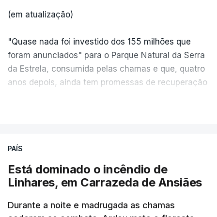
(em atualização)
"Quase nada foi investido dos 155 milhões que
foram anunciados" para o Parque Natural da Serra
da Estrela, consumida pelas chamas e que, quatro
anos depois, ainda tem promessas de recuperação
por cumprir.
VER MAIS
ERRO
100
PAÍS
ERROR ON HTML5 MEDIA ELEMENT
Está dominado o incêndio de
Linhares, em Carrazeda de Ansiães
ESTE CONTEÚDO ESTÁ NESTE
MOMENTO INDISPONÍVEL
Durante a noite e madrugada as chamas