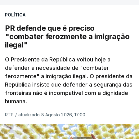
A apreensão aconteceu na tarde desta sexta-feira,
desencadeando uma ação de prevenção
POLÍTICA
desencadeada pela Polícia Judiciária, em
PR defende que é preciso
articulação com a Marinha, a Autoridade Marítima
"combater ferozmente a imigração
Nacional e a Força Aérea.
ilegal"
O ano de 2026 tem sido um ano de recordes: foi
O Presidente da República voltou hoje a
apreendida mais cocaína até ao momento de que
defender a necessidade de "combater
em todo o ano de 2025.
ferozmente" a imigração ilegal. O presidente da
A ação de prevenção visa a deteção em alto mar
República insiste que defender a segurança das
de embarcações de alta velocidade (EAV) que
fronteiras não é incompatível com a dignidade
humana.
utilizam a costa nacional para o tráfico de droga.
RTP
/
atualizado 8 Agosto 2026, 17:00
c/ Lusa