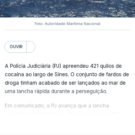
Foto: Autoridade Marítima Nacional
OUVIR
A Polícia Judiciária (PJ) apreendeu 421 quilos de
cocaína ao largo de Sines. O conjunto de fardos de
droga tinham acabado de ser lançados ao mar de
uma lancha rápida durante a perseguição.
Em comunicado, a PJ avança que a lancha
suspeita foi detetada em alto mar, cerca de 60
milhas náuticas ao largo de Sines.
VER MAIS