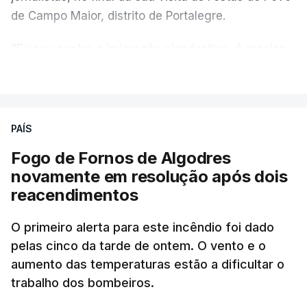
de Campo Maior, distrito de Portalegre.
"Eu sou contra a imigração clandestina, é preciso
combater ferozmente a imigração ilegal,
VER MAIS
precisamos de regular a nossa imigração e
precisamos de defender as nossas fronteiras e
nada disto é incompatível com tratarmos com
PAÍS
dignidade as pessoas, designadamente menores e
Fogo de Fornos de Algodres
crianças", acrescentou.
novamente em resolução após dois
reacendimentos
António José Seguro mostrou dúvidas sobre se é
garantido o superior interesse da criança.
O primeiro alerta para este incêndio foi dado
pelas cinco da tarde de ontem. O vento e o
aumento das temperaturas estão a dificultar o
trabalho dos bombeiros.
ERRO
100
ERROR ON HTML5 MEDIA ELEMENT