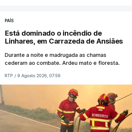
ERRO
100
PAÍS
ERROR ON HTML5 MEDIA ELEMENT
Está dominado o incêndio de
Linhares, em Carrazeda de Ansiães
ESTE CONTEÚDO ESTÁ NESTE
MOMENTO INDISPONÍVEL
Durante a noite e madrugada as chamas
cederam ao combate. Ardeu mato e floresta.
RTP
/
9 Agosto 2026, 07:59