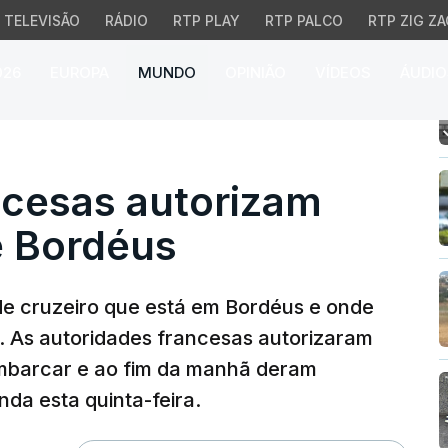
TELEVISÃO
RÁDIO
RTP PLAY
RTP PALCO
RTP ZIG ZA
026
EUROPA
MUNDO
OPINIÃO
VÍDEOS
ÁUDIO
sas autorizam navio a 
ncesas autorizam
e Bordéus
e cruzeiro que está em Bordéus e onde
s. As autoridades francesas autorizaram
mbarcar e ao fim da manhã deram
nda esta quinta-feira.