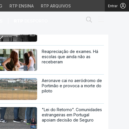
G
RTP ENSINA
RTP ARQUIVOS
Entrar
Abrir campo de
|
S
RTP
DESPORTO
Autoridades francesas
autorizam navio a zarpar de
Bordéus
zarpar de Bordéus
Reapreciação de exames. Há
escolas que ainda não as
receberam
Aeronave cai no aeródromo de
Portimão e provoca a morte do
piloto
"Lei do Retorno". Comunidades
estrangeiras em Portugal
apoiam decisão de Seguro