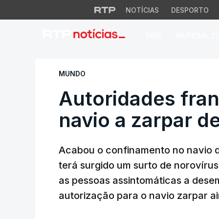
NOTÍCIAS
DESPORTO
PAÍS
MUNDIAL 2
Autoridades france
MUNDO
Autoridades fra
navio a zarpar d
Acabou o confinamento no navio d
terá surgido um surto de norovíru
as pessoas assintomáticas a dese
autorização para o navio zarpar ai