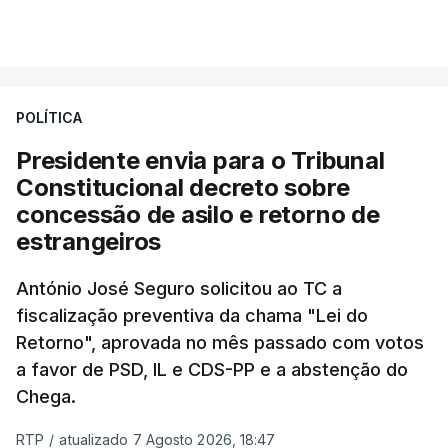
essa reforma específica".
VER MAIS
António José Seguro entende que a reforma reúne
treze apoios sociais "num só" e pretende "tornar o
POLÍTICA
sistema mais simples, mais justo e transparente".
Presidente envia para o Tribunal
"Sempre que seja possível reduzir burocracias,
Constitucional decreto sobre
eliminar sobreposições e garantir que os apoios
concessão de asilo e retorno de
chegam a quem mais necessita, estaremos a dar
estrangeiros
um passo na direção certa", argumenta o
António José Seguro solicitou ao TC a
Presidente da República.
fiscalização preventiva da chama "Lei do
Retorno", aprovada no mês passado com votos
Assegurar que "ninguém é
a favor de PSD, IL e CDS-PP e a abstenção do
prejudicado"
Chega.
RTP
/
atualizado 7 Agosto 2026, 18:47