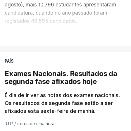
agosto), mais 10.796 estudantes apresentaram
candidatura, quando no ano passado foram
registados 49.595 candidatos.
"Os resultados da 1ª fase do concurso nacional de
VER MAIS
acesso mostram que em 2026 se registou o
número mais elevado de candidatos nos últimos 30
anos, exceto nos anos da pandemia de Covid-19,
PAÍS
durante os quais foram adotadas regras
Exames Nacionais. Resultados da
excecionais para a conclusão do ensino
segunda fase afixados hoje
secundário e para a utilização de exames
nacionais como provas de ingresso", refere o
É dia de ir ver as notas dos exames nacionais.
Ministério da Educação, Ciência e Inovação (MECI)
Os resultados da segunda fase estão a ser
em comunicado.
afixados esta sexta-feira de manhã.
O MECI salienta que, sendo afixados hoje os
RTP
/
cerca de uma hora
resultados dos processos de reapreciação dos