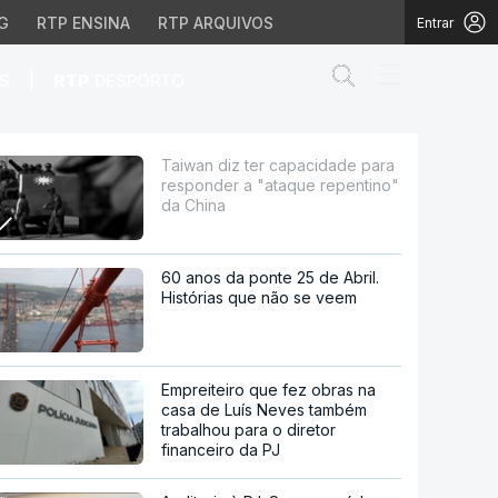
G
RTP ENSINA
RTP ARQUIVOS
Entrar
Abrir campo de
|
S
RTP
DESPORTO
 a "ataque repentino" d
Taiwan diz ter capacidade para
responder a "ataque repentino"
da China
60 anos da ponte 25 de Abril.
Histórias que não se veem
Empreiteiro que fez obras na
casa de Luís Neves também
trabalhou para o diretor
financeiro da PJ