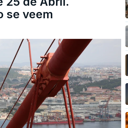
 25 de Abril.
ão se veem