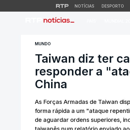
NOTÍCIAS
DESPORTO
PAÍS
MUNDIAL 2
Taiwan diz ter cap
MUNDO
Taiwan diz ter c
responder a "ata
China
As Forças Armadas de Taiwan dis
forma rápida a um "ataque repent
de aguardar ordens superiores, in
taiwanês num relatório enviado a