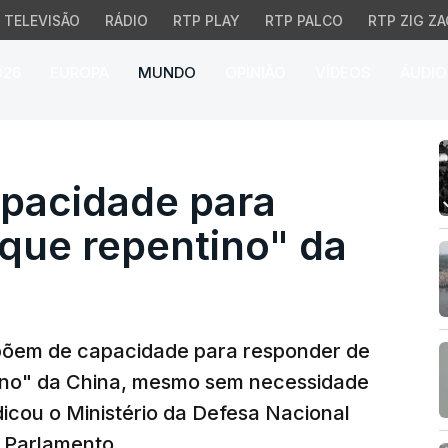
TELEVISÃO
RÁDIO
RTP PLAY
RTP PALCO
RTP ZIG ZA
026
EUROPA
MUNDO
OPINIÃO
VÍDEOS
ÁUDIO
acidade para responder
apacidade para
que repentino" da
põem de capacidade para responder de
ino" da China, mesmo sem necessidade
dicou o Ministério da Defesa Nacional
o Parlamento.