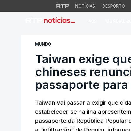
NOTÍCIAS
DESPORTO
PAÍS
MUNDIAL 2
Taiwan exige que c
MUNDO
Taiwan exige qu
chineses renunc
passaporte para r
Taiwan vai passar a exigir que ci
estabelecer-se na ilha apresentem
passaporte da República Popular d
a "infiltração" de Pequim, informou