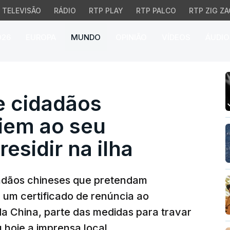
TELEVISÃO
RÁDIO
RTP PLAY
RTP PALCO
RTP ZIG ZA
026
EUROPA
MUNDO
OPINIÃO
VÍDEOS
ÁUDIO
idadãos chineses renun
e cidadãos
iem ao seu
esidir na ilha
dadãos chineses que pretendam
 um certificado de renúncia ao
a China, parte das medidas para travar
 hoje a imprensa local.