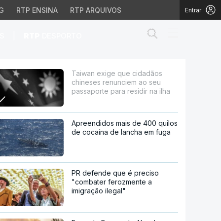
G
RTP ENSINA
RTP ARQUIVOS
Entrar
Abrir campo de
|
S
RTP
DESPORTO
ciem ao seu passaporte 
Taiwan exige que cidadãos
chineses renunciem ao seu
passaporte para residir na ilha
Apreendidos mais de 400 quilos
de cocaína de lancha em fuga
PR defende que é preciso
"combater ferozmente a
imigração ilegal"