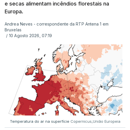
e secas alimentam incêndios florestais na
Europa.
Andrea Neves - correspondente da RTP Antena 1 em
ERRO
100
Bruxelas
ERROR ON HTML5 MEDIA ELEMENT
/
10 Agosto 2026, 07:19
ESTE CONTEÚDO ESTÁ NESTE
MOMENTO INDISPONÍVEL
Já a norte, na Escola Secundária de Rio Tinto, uma
outra equipa de reportagem confirmou que
há
mais de 100 pedidos de reapreciação de notas
que aguardam a divulgação.
Temperatura do ar na superfície
Copernicus,União Europeia
Os resultados chegaram a ser enviados à escola