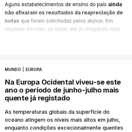
Aguns estabelecimentos de ensino do país
ainda
não afixaram os resultados da reapreciação de
notas
que foram solicitadas pelos alunos. Em
algumas escolas, as notas até já chegaram mas
alguns erros estão a atrasar a afixação das notas.
VER MAIS
Uma das escolas é o Liceu Camões, em Lisboa.
Uma equipa de reportagem da RTP confirmou que
MUNDO
|
EUROPA
tinha chegado o resultado de
14 reapreciações de
exames, mas ainda não tinham sido afixados.
Na Europa Ocidental viveu-se este
ano o período de junho-julho mais
Alguns encarregados de educação e alunos foram
quente já registado
até à escola para ver o resultado mas ainda não
tinha sido divulgado. Alguns pais apontam
As temperaturas globais da superfície do
oceano atingem os níveis mais altos em julho,
incorreções e aguardam a atualização na
enquanto condições excecionalmente quentes
plataforma Inovar.