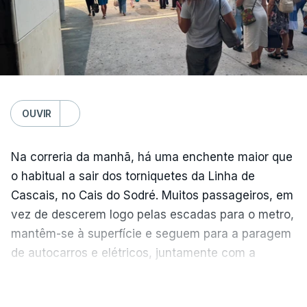
ERRO
100
ERROR ON HTML5 MEDIA ELEMENT
ESTE CONTEÚDO ESTÁ NESTE
MOMENTO INDISPONÍVEL
OUVIR
Na correria da manhã, há uma enchente maior que
A nível nacional, são mais de 20 mil pedidos que
o habitual a sair dos torniquetes da Linha de
deviam ter sido afixados na sexta-feira.
Cascais, no Cais do Sodré. Muitos passageiros, em
vez de descerem logo pelas escadas para o metro,
O Ministério da Educação explicou na altura que
mantêm-se à superfície e seguem para a paragem
apenas um "número residual" de reapreciações
de autocarros e elétricos, juntamente com a
continuava por enviar às escolas. E assegurou que
enchente que vem dos barcos da margem sul do
Temperatura global do ar na
nenhum aluno ficaria impedido de se candidatar ao
VER MAIS
Tejo.
ensino superior na primeira fase.