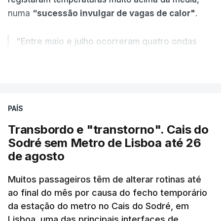
numa
“sucessão invulgar de vagas de calor"
.
"Entre maio e julho ocorreram quatro ondas
de calor, sendo a terceira e a quarta
VER MAIS
registadas em julho”.
Enquanto os termómetros iam registando
PAÍS
temperaturas recorde, também a
chuva não
ajudou
.
Transbordo e "transtorno". Cais do
Sodré sem Metro de Lisboa até 26
Pelo contrário, a precipitação manteve-se
muito
de agosto
abaixo do normal
e, em vários países, os solos
Muitos passageiros têm de alterar rotinas até
perderam grande parte da humidade.
ao final do mês por causa do fecho temporário
da estação do metro no Cais do Sodré, em
Houve também uma “
diminuição significativa de
Lisboa, uma das principais interfaces de
caudais de rios
, incluindo rios como o Sena, o