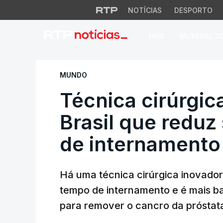
NOTÍCIAS
DESPORTO
PAÍS
MUNDIAL 2
Técnica cirúrgica 
MUNDO
Técnica cirúrgic
Brasil que reduz
de internamento
Há uma técnica cirúrgica inovador
tempo de internamento e é mais ba
para remover o cancro da próstat