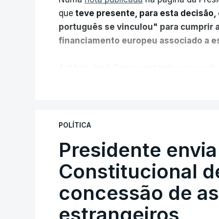
que
teve presente, para esta decisão, 
português se vinculou" para cumprir 
financiamento europeu associado a es
António José Seguro entende que a refo
pretende "tornar o sistema mais simples,
V
"Sempre que seja possível reduzir burocr
os apoios chegam a quem mais necessit
POLÍTICA
certa", argumenta o Presidente da Repúb
Presidente envia
Constitucional d
Assegurar que "ninguém é p
concessão de asi
estrangeiros
O Preisdente deixa, no entanto, deixa al