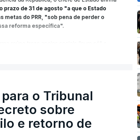
o prazo de 31 de agosto "a que o Estado
as metas do PRR, "sob pena de perder o
sa reforma específica".
rma reúne treze apoios sociais "num só" e
 mais justo e transparente".
ER MAIS
acias, eliminar sobreposições e garantir que
a, estaremos a dar um passo na direção
lica.
 para o Tribunal
ecreto sobre
rejudicado"
lo e retorno de
guns avisos:
uma reforma desta dimensão