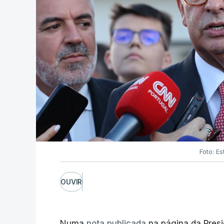
Foto: Es
OUVIR
Numa
nota publicada
na página da Presi