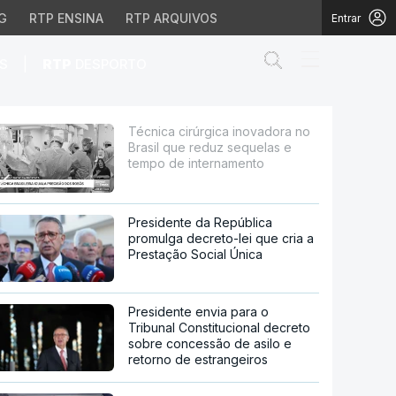
G
RTP ENSINA
RTP ARQUIVOS
Entrar
Abrir campo de
|
S
RTP
DESPORTO
e reduz sequelas e temp
Técnica cirúrgica inovadora no
Brasil que reduz sequelas e
tempo de internamento
Presidente da República
promulga decreto-lei que cria a
Prestação Social Única
Presidente envia para o
Tribunal Constitucional decreto
sobre concessão de asilo e
retorno de estrangeiros