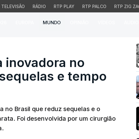
TELEVISÃO
RÁDIO
RTP PLAY
RTP PALCO
RTP ZIG ZA
026
EUROPA
MUNDO
OPINIÃO
VÍDEOS
ÁUDIO
inovadora no Brasil qu
a inovadora no
 sequelas e tempo
a no Brasil que reduz sequelas e o
rata. Foi desenvolvida por um cirurgião
a.