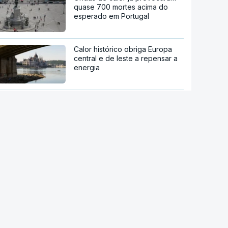
quase 700 mortes acima do
esperado em Portugal
Calor histórico obriga Europa
central e de leste a repensar a
energia
Viticultores do Douro em
protesto
Há "capacidade para
acomodar". Carris não reforça
Cais do Sodré apesar de corte
no Metro de Lisboa
Aumentou o número de pessoas
a receber apoio alimentar da
AMI