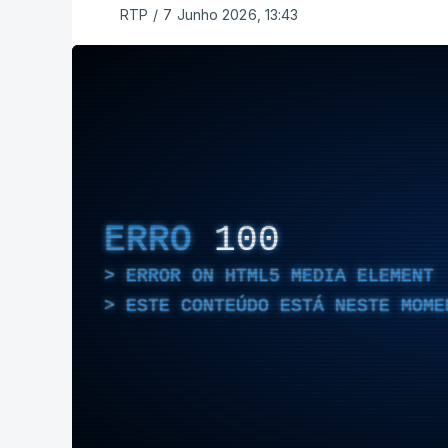
RTP
/
7 Junho 2026, 13:43
ERRO
100
ERROR ON HTML5 MEDIA ELEMENT
ESTE CONTEÚDO ESTÁ NESTE MOME