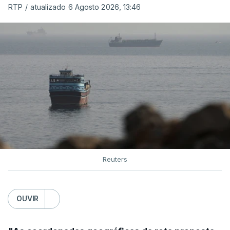
organização está na “fase final de preparação de
RTP
/
atualizado 6 Agosto 2026, 13:46
vários contratos” e que um deles “diz respeito às
instalações de apoio à Força Internacional de
Estabilização”.
“Este contrato será um dos muitos essenciais para
o futuro de Gaza”, acrescenta este funcionário.
Inicialmente, os
planos para esta base militar
para
uma futura Força Internacional de Estabilização
previam uma capacidade para 5.000 militares.
Reuters
Em novembro de 2025, uma resolução do
Conselho de Segurança da ONU aprovou o
OUVIR
estabelecimento de uma Força Internacional de
Estabilização para Gaza, sendo ainda incerto, a