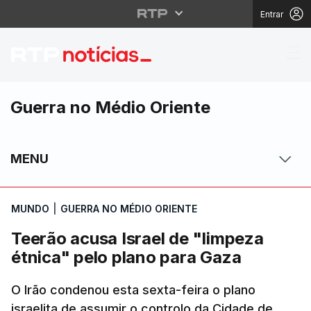
Entrar
Teerão acusa Israel de
Guerra no Médio Oriente
MENU
MUNDO
|
GUERRA NO MÉDIO ORIENTE
Teerão acusa Israel de "limpeza
étnica" pelo plano para Gaza
O Irão condenou esta sexta-feira o plano
israelita de assumir o controlo da Cidade de