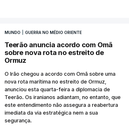
Segundo o diário britânico
The Guardian
, este
VER MAIS
posto avançado deverá abrigar tropas
marroquinas. O contrato foi concedido à Arkel
International, uma empresa com sede no Louisiana
MUNDO
|
GUERRA NO MÉDIO ORIENTE
que já colaborou com a Administração norte-
americana em projetos no Médio Oriente,
Teerão anuncia acordo com Omã
nomeadamente no Iraque.
sobre nova rota no estreito de
Ormuz
Com uma área muito reduzida,
esta pequena base
militar deverá ficar nos 60 por cento de
O Irão chegou a acordo com Omã sobre uma
nova rota marítima no estreito de Ormuz,
território de Gaza que Israel controla e a cerca
anunciou esta quarta-feira a diplomacia de
de 1,5 quilómetros da fronteira com Israel.
Teerão. Os iranianos adiantam, no entanto, que
Permite, desta forma, uma extração rápida em
este entendimento não assegura a reabertura
caso de ataque.
imediata da via estratégica nem a sua
segurança.
Segundo um funcionário do Conselho de Paz, a