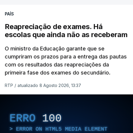
defesa das fronteiras portuguesas, argumenta que
isso "não é incompatível com a dignidade
PAÍS
humana".
Reapreciação de exames. Há
O decreto, que visa assegurar a execução de
escolas que ainda não as receberam
regulamentos e transpor diretivas da União
Europeia, contém alterações ao regime de
O ministro da Educação garante que se
acolhimento de estrangeiros ou apátridas em
cumpriram os prazos para a entrega das pautas
com os resultados das reapreciações da
centros de instalação temporária, ao regime
primeira fase dos exames do secundário.
jurídico de entrada, permanência, saída e
afastamento de estrangeiros do território nacional
RTP
/
atualizado 8 Agosto 2026, 13:37
e à lei sobre concessão de asilo.
Entre outras alterações, o prazo de colocação de
cidadãos estrangeiros em centros de instalação
ERRO
100
temporária é alargado para um período máximo de
180 dias, prorrogáveis por igual período.
ERROR ON HTML5 MEDIA ELEMENT