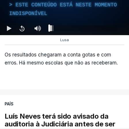
ESTE CONTEÚDO ESTÁ NESTE MOMENTO
INDISPONÍVEL
c/Lusa
Lusa
Os resultados chegaram a conta gotas e com
erros. Há mesmo escolas que não as receberam.
ARTIGOS RELACIONADOS
PAÍS
Luís Neves terá sido avisado da
"Lei do Retorno".
auditoria à Judiciária antes de ser
Comunidades estrangeiras