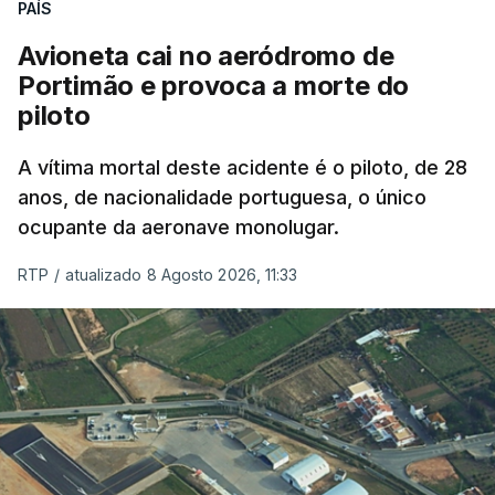
nada disto é incompatível com tratarmos com
PAÍS
dignidade as pessoas, designadamente menores e
Avioneta cai no aeródromo de
crianças", acrescentou.
Portimão e provoca a morte do
piloto
António José Seguro mostrou dúvidas sobre se é
garantido o superior interesse da criança.
A vítima mortal deste acidente é o piloto, de 28
anos, de nacionalidade portuguesa, o único
ocupante da aeronave monolugar.
ERRO
100
RTP
/
atualizado 8 Agosto 2026, 11:33
ERROR ON HTML5 MEDIA ELEMENT
ESTE CONTEÚDO ESTÁ NESTE
MOMENTO INDISPONÍVEL
O Chega considerou "de uma enorme gravidade" a