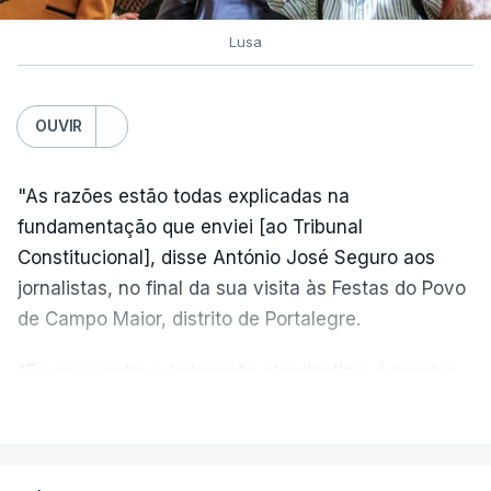
Lusa
OUVIR
"As razões estão todas explicadas na
fundamentação que enviei [ao Tribunal
Constitucional], disse António José Seguro aos
jornalistas, no final da sua visita às Festas do Povo
de Campo Maior, distrito de Portalegre.
"Eu sou contra a imigração clandestina, é preciso
combater ferozmente a imigração ilegal,
VER MAIS
precisamos de regular a nossa imigração e
precisamos de defender as nossas fronteiras e