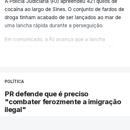
A Polícia Judiciária (PJ) apreendeu 421 quilos de
cocaína ao largo de Sines. O conjunto de fardos de
droga tinham acabado de ser lançados ao mar de
uma lancha rápida durante a perseguição.
Em comunicado, a PJ avança que a lancha
suspeita foi detetada em alto mar, cerca de 60
milhas náuticas ao largo de Sines.
VER MAIS
A apreensão aconteceu na tarde desta sexta-feira,
desencadeando uma ação de prevenção
POLÍTICA
desencadeada pela Polícia Judiciária, em
PR defende que é preciso
articulação com a Marinha, a Autoridade Marítima
"combater ferozmente a imigração
Nacional e a Força Aérea.
ilegal"
O ano de 2026 tem sido um ano de recordes: foi
O Presidente da República voltou hoje a
apreendida mais cocaína até ao momento de que