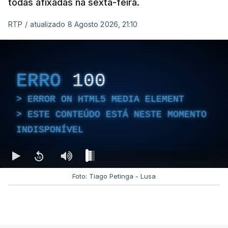
todas afixadas na sexta-feira.
RTP
/
atualizado 8 Agosto 2026, 21:10
ERRO
100
ERROR ON HTML5 MEDIA ELEMENT
ESTE CONTEÚDO ESTÁ NESTE MOMENTO
INDISPONÍVEL
Foto: Tiago Petinga - Lusa