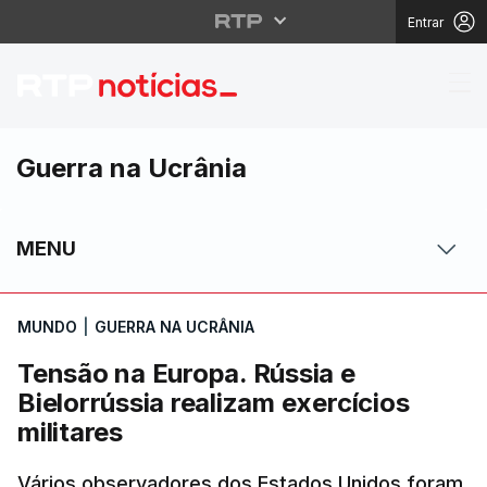
Entrar
Tensão na Europa. Rúss
Guerra na Ucrânia
MENU
MUNDO
|
GUERRA NA UCRÂNIA
Tensão na Europa. Rússia e
Bielorrússia realizam exercícios
militares
Vários observadores dos Estados Unidos foram