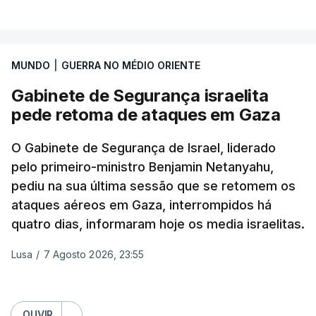
VER MAIS
TÓPICOS
Crimeia Krasnodar Volgogrado
,
"As plataformas têm de agir de forma decisiva para
Wildberries
,
Petersburgo
preservar a integridade do espaço digital,
especialmente em situações de crise", afirmou
MUNDO
|
GUERRA NO MÉDIO ORIENTE
Henna Virkkunen, comissária da soberania
Gabinete de Segurança israelita
tecnológica, segurança e democracia.
pede retoma de ataques em Gaza
"A monitorização deve ser reforçada, a
O Gabinete de Segurança de Israel, liderado
cooperação com os verificadores de factos deve
pelo primeiro-ministro Benjamin Netanyahu,
ser consolidada", acrescentou a comissária,
pediu na sua última sessão que se retomem os
adiantando que a União Europeia irá fazer um
ataques aéreos em Gaza, interrompidos há
acompanhamento da situação na segunda-feira.
quatro dias, informaram hoje os media israelitas.
Cerca de 72.000 pessoas entraram na cidade
Lusa
/
7 Agosto 2026, 23:55
autónoma espanhola de Ceuta, situada no norte de
África, em 24 horas na semana passada e 70.000
já voltaram a Marrocos, segundo dados
OUVIR