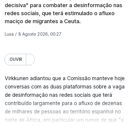
decisiva" para combater a desinformação nas
18 de julho, fizeram oito mortos e quase 90 feridos
redes sociais, que terá estimulado o afluxo
em instalações nas regiões de Moscovo e Tambov
maciço de migrantes a Ceuta.
(centro-oeste).
Lusa
/
8 Agosto 2026, 00:27
Desde então, ataques de drones ucranianos
visaram locais próximos a São Petersburgo
(noroeste), Simferopol (na Crimeia), Krasnodar e
OUVIR
Volgogrado (sul) e também Samara (na margem
leste do rio Volga).
Virkkunen adiantou que a Comissão manteve hoje
Mais de quatro anos após o início da ofensiva
conversas com as duas plataformas sobre a vaga
russa em larga escala contra a Ucrânia, a
de desinformação nas redes sociais que terá
diplomacia está estagnada e ambos os países
contribuído largamente para o afluxo de dezenas
intensificam os ataques de longo alcance,
de milhares de pessoas ao território espanhol no
provocando um número crescente de vítimas civis.
norte de África, em particular um rumor de que "a
fronteira de Ceuta estava aberta".