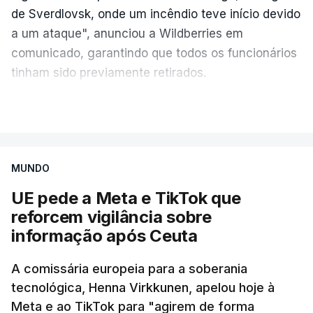
de Sverdlovsk, onde um incêndio teve início devido
a um ataque", anunciou a Wildberries em
comunicado, garantindo que todos os funcionários
tinham sido previamente retirados.
Segundo o governador regional, Denis Pasler, três
VER MAIS
drones caíram hoje sobre o telhado do centro
logístico, sem deixar vítimas.
MUNDO
Desde meados de julho, a Ucrânia atingiu cerca de
UE pede a Meta e TikTok que
20 instalações pertencentes à Wildberries --- uma
reforcem vigilância sobre
plataforma de comércio online muito popular,
informação após Ceuta
frequentemente chamada de "Amazon russa" ---
espalhadas por quase toda a Rússia e na Crimeia
A comissária europeia para a soberania
anexada.
tecnológica, Henna Virkkunen, apelou hoje à
Meta e ao TikTok para "agirem de forma
Os primeiros ataques, ocorridos na noite de 17 para