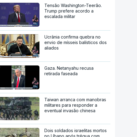
Tensão Washington-Teerão.
Trump prefere acordo a
escalada militar
Ucrânia confirma quebra no
envio de mísseis balísticos dos
aliados
Gaza. Netanyahu recusa
retirada faseada
Taiwan arranca com manobras
militares para responder a
eventual invasão chinesa
Dois soldados israelitas mortos
no Líbano após trégua com