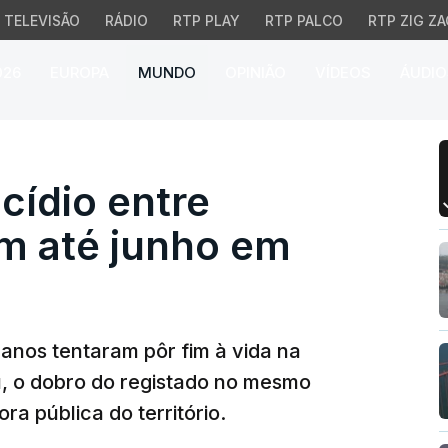
TELEVISÃO
RÁDIO
RTP PLAY
RTP PALCO
RTP ZIG ZA
026
EUROPA
MUNDO
OPINIÃO
VÍDEOS
ÁUDIO
ídio entre crianças dup
cídio entre
am até junho em
 anos tentaram pôr fim à vida na
, o dobro do registado no mesmo
a pública do território.