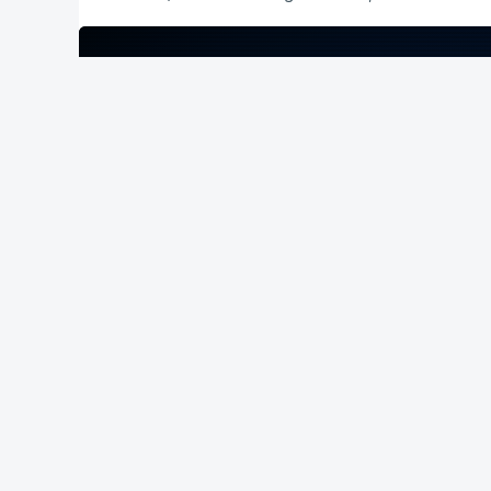
ERRO
100
ERROR ON HTML5 MEDIA ELEMENT
ESTE CONTEÚDO ESTÁ NESTE MOME