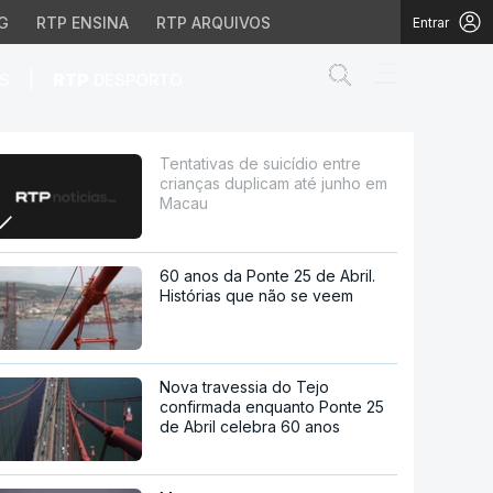
G
RTP ENSINA
RTP ARQUIVOS
Entrar
Abrir campo de
|
S
RTP
DESPORTO
licam até junho em Mac
Tentativas de suicídio entre
crianças duplicam até junho em
Macau
60 anos da Ponte 25 de Abril.
Histórias que não se veem
Nova travessia do Tejo
confirmada enquanto Ponte 25
de Abril celebra 60 anos