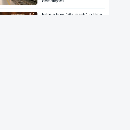
demolições
Estreia hoje "Playback", o filme
sobre a vida do cantor Carlos
Paião