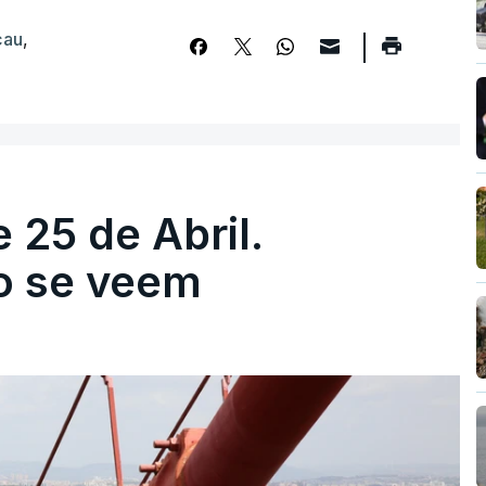
cau
,
 25 de Abril.
ão se veem