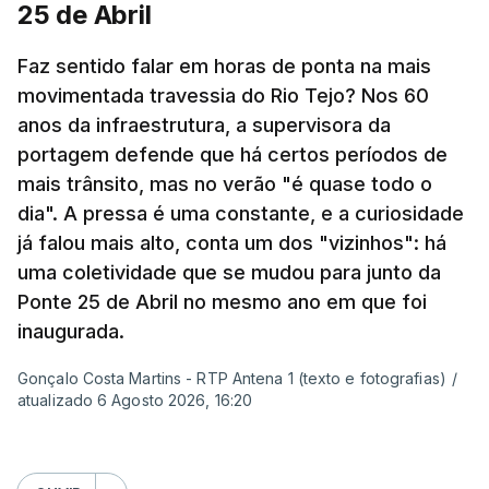
25 de Abril
Pergunta: O que é que o levou a querer escrever
Faz sentido falar em horas de ponta na mais
este livro? O que é que o inspirou? Porque é que
movimentada travessia do Rio Tejo? Nos 60
se interessou pela história da construção da
anos da infraestrutura, a supervisora da
ponte?
portagem defende que há certos períodos de
mais trânsito, mas no verão "é quase todo o
Resposta:
A ponte a mim sempre me fascinou
dia". A pressa é uma constante, e a curiosidade
muito porque é sinónimo de férias. Morava em
já falou mais alto, conta um dos "vizinhos": há
Sintra e na altura, há 40 anos, atravessar a ponte
uma coletividade que se mudou para junto da
para a outra margem era uma aventura. Portanto, a
Ponte 25 de Abril no mesmo ano em que foi
ponte sempre exerceu esse fascínio. Passar a
inaugurada.
ponte era passar para outro mundo. Normalmente,
Gonçalo Costa Martins - RTP Antena 1 (texto e fotografias)
/
um mundo de férias, uma coisa sempre boa.
atualizado 6 Agosto 2026, 16:20
O livro surgiu de histórias que se passavam num
quadro operário, portanto eu precisava de uma