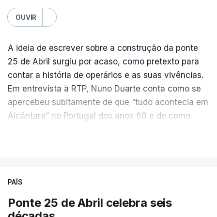
OUVIR
A ideia de escrever sobre a construção da ponte
25 de Abril surgiu por acaso, como pretexto para
contar a história de operários e as suas vivências.
Em entrevista à RTP, Nuno Duarte conta como se
apercebeu subitamente de que “tudo acontecia em
Alcântara” no Portugal dos anos 60 e de como
poderia incluir esta obra marcante na ficção. Hoje,
VER MAIS
quando passa pelo aço de cor avermelhada que
faz a ligação entre as duas margens do Tejo, sorri
e reconhece como a ponte mudou a sua vida de
PAÍS
forma inesperada, através da literatura.
Ponte 25 de Abril celebra seis
Em
“Pés de Barro”,
lê-se a história ficcionada de
décadas