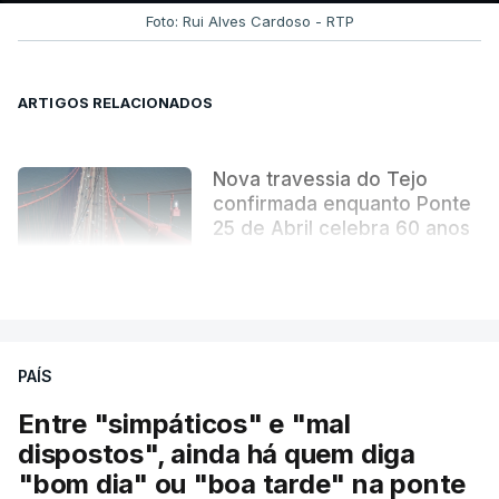
tornou indissociável da obra arquitetónica que
Foto: Rui Alves Cardoso - RTP
mudou para sempre a paisagem da capital.
ARTIGOS RELACIONADOS
Nova travessia do Tejo
confirmada enquanto Ponte
25 de Abril celebra 60 anos
atualizado 6 Agosto 2026, 13:02
VER MAIS
PAÍS
Entre "simpáticos" e "mal
dispostos", ainda há quem diga
"bom dia" ou "boa tarde" na ponte