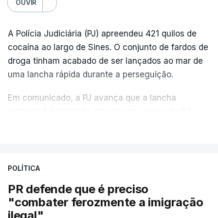
OUVIR
A Polícia Judiciária (PJ) apreendeu 421 quilos de
cocaína ao largo de Sines. O conjunto de fardos de
droga tinham acabado de ser lançados ao mar de
uma lancha rápida durante a perseguição.
Em comunicado, a PJ avança que a lancha
suspeita foi detetada em alto mar, cerca de 60
milhas náuticas ao largo de Sines.
VER MAIS
A apreensão aconteceu na tarde desta sexta-feira,
desencadeando uma ação de prevenção
POLÍTICA
desencadeada pela Polícia Judiciária, em
PR defende que é preciso
articulação com a Marinha, a Autoridade Marítima
"combater ferozmente a imigração
Nacional e a Força Aérea.
ilegal"