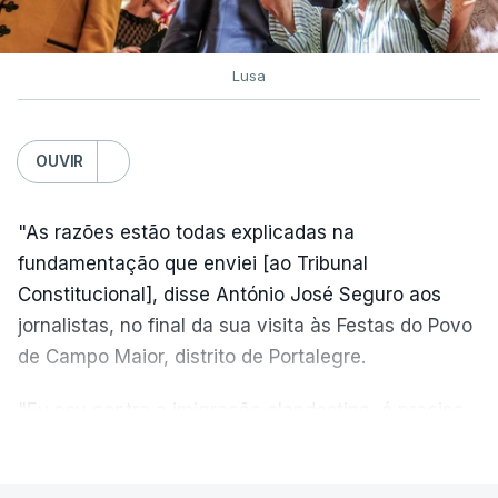
Lusa
OUVIR
"As razões estão todas explicadas na
fundamentação que enviei [ao Tribunal
Constitucional], disse António José Seguro aos
jornalistas, no final da sua visita às Festas do Povo
de Campo Maior, distrito de Portalegre.
"Eu sou contra a imigração clandestina, é preciso
combater ferozmente a imigração ilegal,
VER MAIS
precisamos de regular a nossa imigração e