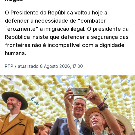
O ano de 2026 tem sido um ano de recordes: foi
O Presidente da República voltou hoje a
apreendida mais cocaína até ao momento de que
defender a necessidade de "combater
em todo o ano de 2025.
ferozmente" a imigração ilegal. O presidente da
A ação de prevenção visa a deteção em alto mar
República insiste que defender a segurança das
de embarcações de alta velocidade (EAV) que
fronteiras não é incompatível com a dignidade
humana.
utilizam a costa nacional para o tráfico de droga.
RTP
/
atualizado 8 Agosto 2026, 17:00
c/ Lusa