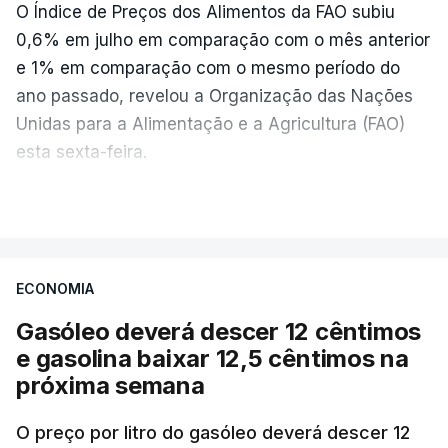
O Índice de Preços dos Alimentos da FAO subiu
0,6% em julho em comparação com o mês anterior
e 1% em comparação com o mesmo período do
ano passado, revelou a Organização das Nações
Unidas para a Alimentação e a Agricultura (FAO)
esta sexta-feira.
VER MAIS
Os preços globais dos alimentos atingiram o
seu nível mais elevado em três anos e meio,
ECONOMIA
com ondas de calor no Verão e conflitos na
Ucrânia e no Médio Oriente a elevar os
Gasóleo deverá descer 12 cêntimos
custos das colheitas.
e gasolina baixar 12,5 cêntimos na
próxima semana
O índice, que acompanha as variações mensais
de um cabaz de produtos alimentares
O preço por litro do gasóleo deverá descer 12