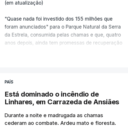
(em atualização)
"Quase nada foi investido dos 155 milhões que
foram anunciados" para o Parque Natural da Serra
da Estrela, consumida pelas chamas e que, quatro
anos depois, ainda tem promessas de recuperação
por cumprir.
VER MAIS
ERRO
100
PAÍS
ERROR ON HTML5 MEDIA ELEMENT
Está dominado o incêndio de
Linhares, em Carrazeda de Ansiães
ESTE CONTEÚDO ESTÁ NESTE
MOMENTO INDISPONÍVEL
Durante a noite e madrugada as chamas
cederam ao combate. Ardeu mato e floresta.