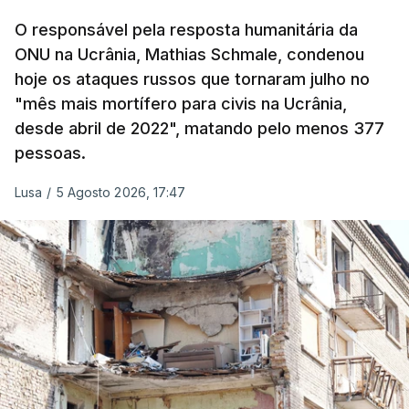
abateu 98 destes
drones
, sem mencionar qualquer
míssil, embora Kiev tenha vindo a lamentar há
O responsável pela resposta humanitária da
semanas uma grave escassez de munições
ONU na Ucrânia, Mathias Schmale, condenou
hoje os ataques russos que tornaram julho no
antimíssil balístico capazes de intercetar tais
"mês mais mortífero para civis na Ucrânia,
mísseis.
desde abril de 2022", matando pelo menos 377
pessoas.
Lusa
/
5 Agosto 2026, 17:47
ERRO
100
ERROR ON HTML5 MEDIA ELEMENT
ESTE CONTEÚDO ESTÁ NESTE
MOMENTO INDISPONÍVEL