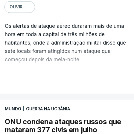
OUVIR
Os alertas de ataque aéreo duraram mais de uma
hora em toda a capital de três milhões de
habitantes, onde a administração militar disse que
sete locais foram atingidos num ataque que
começou depois da meia-noite.
No relatório diário publicado esta quarta-feira, a
VER MAIS
Força Aérea ucraniana detalhou que a Rússia
lançou um total de 115
drones
e 28 mísseis de
alta velocidade, incluindo 24 mísseis balísticos
MUNDO
|
GUERRA NA UCRÂNIA
e quatro mísseis antinavio
.
ONU condena ataques russos que
A Força Aérea ucraniana especificou ainda que
mataram 377 civis em julho