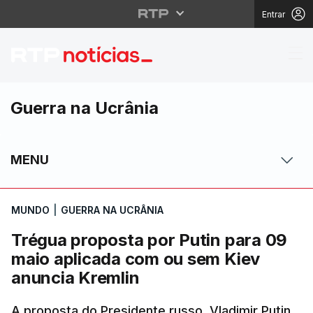
Entrar
Trégua proposta por P
Guerra na Ucrânia
MENU
MUNDO
|
GUERRA NA UCRÂNIA
Trégua proposta por Putin para 09
maio aplicada com ou sem Kiev
anuncia Kremlin
A proposta do Presidente russo, Vladimir Putin,