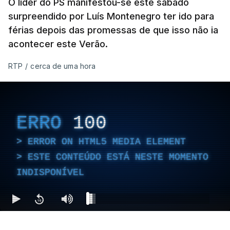
O líder do PS manifestou-se este sábado
surpreendido por Luís Montenegro ter ido para
férias depois das promessas de que isso não ia
acontecer este Verão.
RTP
/
cerca de uma hora
ERRO
100
ERROR ON HTML5 MEDIA ELEMENT
ESTE CONTEÚDO ESTÁ NESTE MOMENTO
INDISPONÍVEL