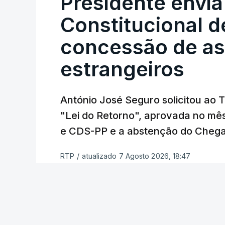
Presidente envia
Constitucional d
Assegurar que "ninguém é p
concessão de asi
estrangeiros
O Preisdente deixa, no entanto, deixa al
"deve ter como primeiro critério a p
de simplificação pode traduzir-se num
António José Seguro solicitou ao 
"Lei do Retorno", aprovada no mê
António José Seguro vinca que se
deve
e CDS-PP e a abstenção do Chega
face à situação de que hoje beneficia
situações "de maior fragilidade", como 
RTP
/
atualizado 7 Agosto 2026, 18:47
ou pessoas com deficiência.
O Presidente da República sublinha que
essencial de "combate à pobreza e à exc
recente da OCDE que conclui que o valo