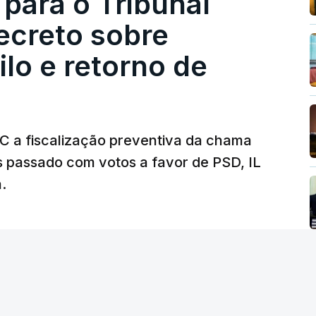
 para o Tribunal
ecreto sobre
rejudicado"
lo e retorno de
guns avisos:
uma reforma desta dimensão
roteção das pessoas" e "nenhum processo
a diminuição da proteção social".
TC a fiscalização preventiva da chama
s passado com votos a favor de PSD, IL
rá assegurar que "ninguém é prejudicado
.
"
, dando especial atenção a quem vive em
as famílias de menores rendimentos, os idosos
 as prestações sociais são um mecanismo
lusão social". Faz ainda referência ao estudo
r das prestações sociais "permanece