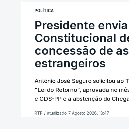
"Sempre que seja possível reduzir burocr
os apoios chegam a quem mais necessit
POLÍTICA
certa", argumenta o Presidente da Repúb
Presidente envia
Constitucional d
Assegurar que "ninguém é p
concessão de asi
estrangeiros
O Preisdente deixa, no entanto, deixa al
"deve ter como primeiro critério a p
de simplificação pode traduzir-se num
António José Seguro solicitou ao 
"Lei do Retorno", aprovada no mê
António José Seguro vinca que se
deve
e CDS-PP e a abstenção do Chega
face à situação de que hoje beneficia
situações "de maior fragilidade", como 
RTP
/
atualizado 7 Agosto 2026, 18:47
ou pessoas com deficiência.