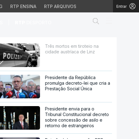
G
RTP ENSINA
RTP ARQUIVOS
Entrar
Abrir campo de
|
S
RTP
DESPORTO
a de Linz
Três mortos em tiroteio na
cidade austríaca de Linz
Presidente da República
promulga decreto-lei que cria a
Prestação Social Única
Presidente envia para o
Tribunal Constitucional decreto
sobre concessão de asilo e
retorno de estrangeiros