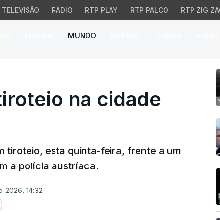
TELEVISÃO
RÁDIO
RTP PLAY
RTP PALCO
RTP ZIG ZA
026
EUROPA
MUNDO
OPINIÃO
VÍDEOS
ÁUDIO
oteio na cidade austríac
iroteio na cidade
z
iroteio, esta quinta-feira, frente a um
 a polícia austríaca.
o 2026, 14:32