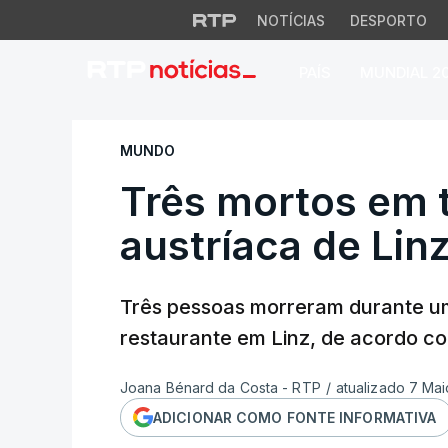
NOTÍCIAS
DESPORTO
PAÍS
MUNDIAL 2
Três mortos em tir
MUNDO
Três mortos em t
austríaca de Lin
Três pessoas morreram durante um t
restaurante em Linz, de acordo com
Joana Bénard da Costa - RTP
/
atualizado 7 Mai
ADICIONAR COMO FONTE INFORMATIVA