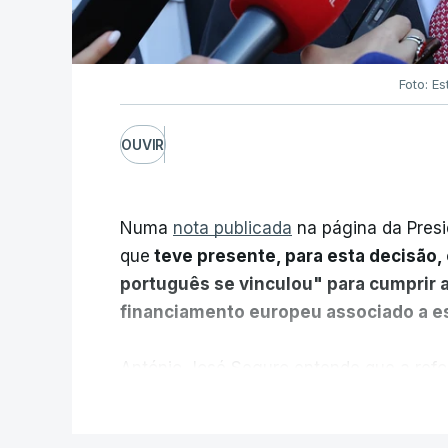
Foto: Es
OUVIR
Numa
nota publicada
na página da Presi
que
teve presente, para esta decisão, 
português se vinculou" para cumprir 
financiamento europeu associado a es
António José Seguro entende que a refo
pretende "tornar o sistema mais simples,
V