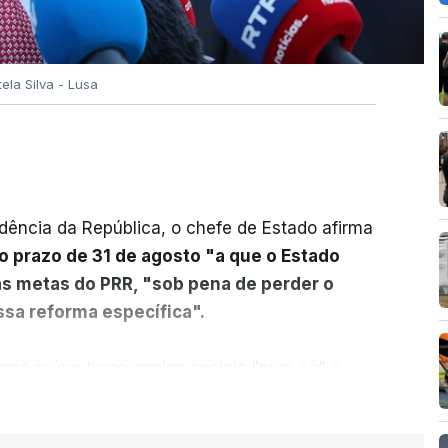
tela Silva - Lusa
dência da República, o chefe de Estado afirma
o prazo de 31 de agosto "a que o Estado
as metas do PRR, "sob pena de perder o
sa reforma específica".
rma reúne treze apoios sociais "num só" e
 mais justo e transparente".
ER MAIS