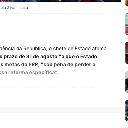
tela Silva - Lusa
dência da República, o chefe de Estado afirma
o prazo de 31 de agosto "a que o Estado
as metas do PRR, "sob pena de perder o
sa reforma específica".
rma reúne treze apoios sociais "num só" e
 mais justo e transparente".
ER MAIS
acias, eliminar sobreposições e garantir que
a, estaremos a dar um passo na direção