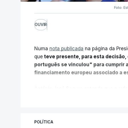
Foto: Es
OUVIR
Numa
nota publicada
na página da Presi
que
teve presente, para esta decisão, 
português se vinculou" para cumprir 
financiamento europeu associado a es
António José Seguro entende que a refo
pretende "tornar o sistema mais simples,
V
"Sempre que seja possível reduzir burocr
os apoios chegam a quem mais necessit
POLÍTICA