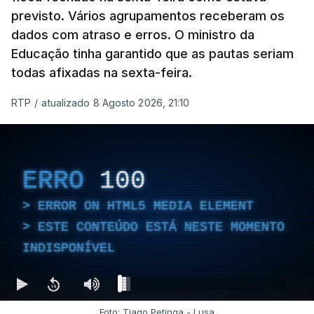
previsto. Vários agrupamentos receberam os
dados com atraso e erros. O ministro da
Educação tinha garantido que as pautas seriam
todas afixadas na sexta-feira.
RTP
/
atualizado 8 Agosto 2026, 21:10
ERRO
100
ERROR ON HTML5 MEDIA ELEMENT
ESTE CONTEÚDO ESTÁ NESTE MOMENTO
INDISPONÍVEL
Foto: Tiago Petinga - Lusa