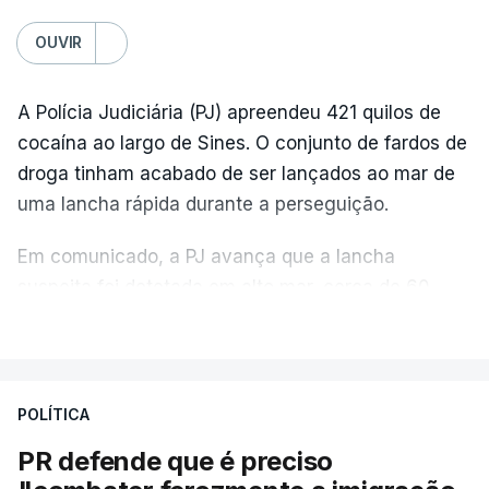
OUVIR
A Polícia Judiciária (PJ) apreendeu 421 quilos de
cocaína ao largo de Sines. O conjunto de fardos de
droga tinham acabado de ser lançados ao mar de
uma lancha rápida durante a perseguição.
Em comunicado, a PJ avança que a lancha
suspeita foi detetada em alto mar, cerca de 60
milhas náuticas ao largo de Sines.
VER MAIS
A apreensão aconteceu na tarde desta sexta-feira,
desencadeando uma ação de prevenção
POLÍTICA
desencadeada pela Polícia Judiciária, em
PR defende que é preciso
articulação com a Marinha, a Autoridade Marítima