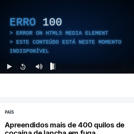
ERRO
100
ERROR ON HTML5 MEDIA ELEMENT
ESTE CONTEÚDO ESTÁ NESTE MOMENTO
INDISPONÍVEL
PAÍS
Apreendidos mais de 400 quilos de
cocaína de lancha em fuga