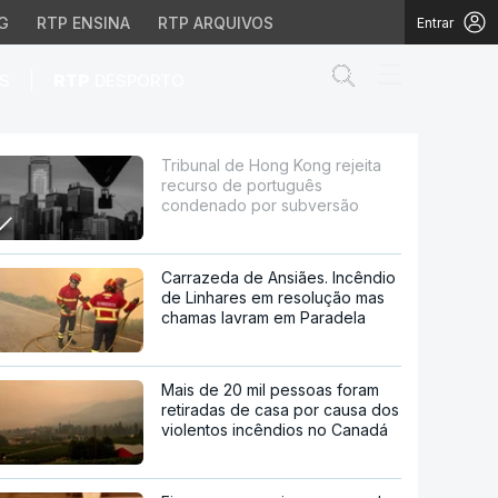
G
RTP ENSINA
RTP ARQUIVOS
Entrar
Abrir campo de
|
S
RTP
DESPORTO
e português condenado 
Tribunal de Hong Kong rejeita
recurso de português
condenado por subversão
Carrazeda de Ansiães. Incêndio
de Linhares em resolução mas
chamas lavram em Paradela
Mais de 20 mil pessoas foram
retiradas de casa por causa dos
violentos incêndios no Canadá