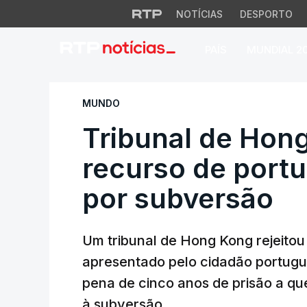
NOTÍCIAS
DESPORTO
PAÍS
MUNDIAL 2
Tribunal de Hong 
MUNDO
Tribunal de Hong
recurso de port
por subversão
Um tribunal de Hong Kong rejeitou
apresentado pelo cidadão portugu
pena de cinco anos de prisão a qu
à subversão.