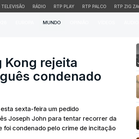
TELEVISÃO
RÁDIO
RTP PLAY
RTP PALCO
RTP ZIG ZA
026
EUROPA
MUNDO
OPINIÃO
VÍDEOS
ÁUDIO
Kong rejeita recurso d
 Kong rejeita
uguês condenado
 esta sexta-feira um pedido
ês Joseph John para tentar recorrer da
e foi condenado pelo crime de incitação