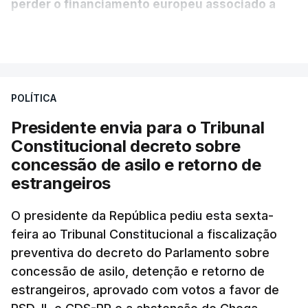
perder o financiamento europeu associado a
essa reforma específica".
VER MAIS
António José Seguro entende que a reforma reúne
treze apoios sociais "num só" e pretende "tornar o
POLÍTICA
sistema mais simples, mais justo e transparente".
Presidente envia para o Tribunal
"Sempre que seja possível reduzir burocracias,
Constitucional decreto sobre
eliminar sobreposições e garantir que os apoios
concessão de asilo e retorno de
chegam a quem mais necessita, estaremos a dar
estrangeiros
um passo na direção certa", argumenta o
O presidente da República pediu esta sexta-
Presidente da República.
feira ao Tribunal Constitucional a fiscalização
preventiva do decreto do Parlamento sobre
Assegurar que "ninguém é
concessão de asilo, detenção e retorno de
prejudicado"
estrangeiros, aprovado com votos a favor de