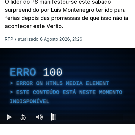
O líder do PS manifestou-se este sábado
surpreendido por Luís Montenegro ter ido para
férias depois das promessas de que isso não ia
acontecer este Verão.
RTP
/
atualizado 8 Agosto 2026, 21:26
ERRO
100
ERROR ON HTML5 MEDIA ELEMENT
ESTE CONTEÚDO ESTÁ NESTE MOMENTO
INDISPONÍVEL