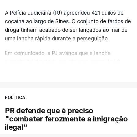
A Polícia Judiciária (PJ) apreendeu 421 quilos de
cocaína ao largo de Sines. O conjunto de fardos de
droga tinham acabado de ser lançados ao mar de
uma lancha rápida durante a perseguição.
Em comunicado, a PJ avança que a lancha
suspeita foi detetada em alto mar, cerca de 60
milhas náuticas ao largo de Sines.
VER MAIS
A apreensão aconteceu na tarde desta sexta-feira,
desencadeando uma ação de prevenção
POLÍTICA
desencadeada pela Polícia Judiciária, em
PR defende que é preciso
articulação com a Marinha, a Autoridade Marítima
"combater ferozmente a imigração
Nacional e a Força Aérea.
ilegal"
O ano de 2026 tem sido um ano de recordes: foi