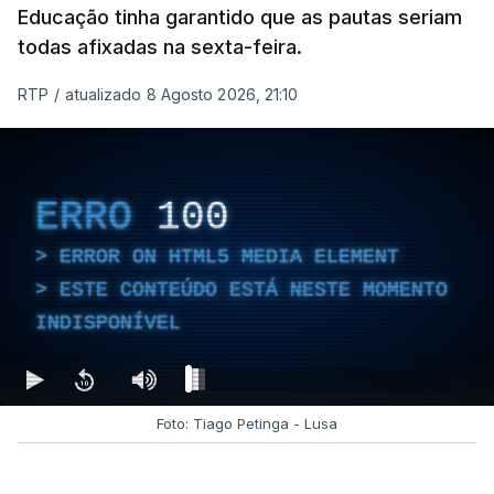
Educação tinha garantido que as pautas seriam
todas afixadas na sexta-feira.
RTP
/
atualizado 8 Agosto 2026, 21:10
ERRO
100
ERROR ON HTML5 MEDIA ELEMENT
ESTE CONTEÚDO ESTÁ NESTE MOMENTO
INDISPONÍVEL
Foto: Tiago Petinga - Lusa