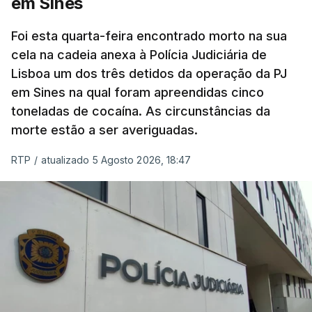
em Sines
concluído a tempo.
Foi esta quarta-feira encontrado morto na sua
cela na cadeia anexa à Polícia Judiciária de
"Durante o fim de semana e nos últimos dias,
Lisboa um dos três detidos da operação da PJ
apercebamo-nos que ainda estão a ser
em Sines na qual foram apreendidas cinco
convocados professores para reapreciações"
,
toneladas de cocaína. As circunstâncias da
disse a professora à agência Lusa.
"Será
morte estão a ser averiguadas.
praticamente impossível termos a totalidade
das reapreciações na sexta-feira".
RTP
/
atualizado 5 Agosto 2026, 18:47
Segundo os docentes, o processo de reapreciação
está a enfrentar vários constrangimentos. Há
casos em que faltam os modelos preenchidos
pelos alunos com a alegação justificativa para o
pedido de reapreciação, ou os documentos que os
relatores devem preencher.