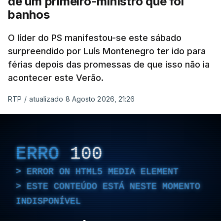
de um primeiro-ministro que foi
banhos
O líder do PS manifestou-se este sábado
surpreendido por Luís Montenegro ter ido para
férias depois das promessas de que isso não ia
acontecer este Verão.
RTP
/
atualizado 8 Agosto 2026, 21:26
ERRO
100
ERROR ON HTML5 MEDIA ELEMENT
ESTE CONTEÚDO ESTÁ NESTE MOMENTO
INDISPONÍVEL