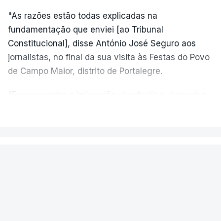
"As razões estão todas explicadas na
fundamentação que enviei [ao Tribunal
Constitucional], disse António José Seguro aos
jornalistas, no final da sua visita às Festas do Povo
de Campo Maior, distrito de Portalegre.
"Eu sou contra a imigração clandestina, é preciso
combater ferozmente a imigração ilegal,
VER MAIS
precisamos de regular a nossa imigração e
precisamos de defender as nossas fronteiras e
nada disto é incompatível com tratarmos com
PAÍS
dignidade as pessoas, designadamente menores e
Aeronave cai no aeródromo de
crianças", acrescentou.
Portimão e provoca a morte do
piloto
António José Seguro mostrou dúvidas sobre se é
garantido o superior interesse da criança.