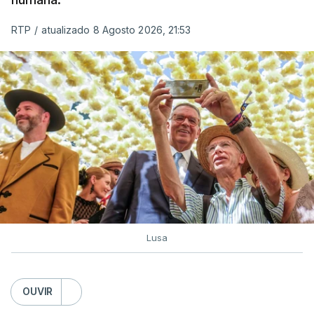
RTP
/
atualizado 8 Agosto 2026, 21:53
c/ Lusa
Lusa
OUVIR