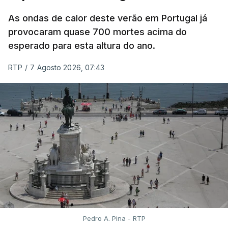
todos os estudantes para "reforçar a transparência
As ondas de calor deste verão em Portugal já
e rigor do processo" devido às falhas na
provocaram quase 700 mortes acima do
classificação eletrónica.
esperado para esta altura do ano.
Serão também publicadas as notas da 2.ª fase
RTP
/
7 Agosto 2026, 07:43
das provas finais do 9.º ano.
Quanto aos pedidos de reapreciação de provas
realizadas durante a 1.ª fase, os resultados só
serão disponibilizados às escolas hoje, mas o MECI
assegurou que as pautas serão afixadas durante a
tarde.
A tutela justificou a demora no processo de
reapreciações com o "elevado número de
pedidos"
, que este ano ultrapassou os 20 mil,
Pedro A. Pina - RTP
mais do triplo face ao ano passado.