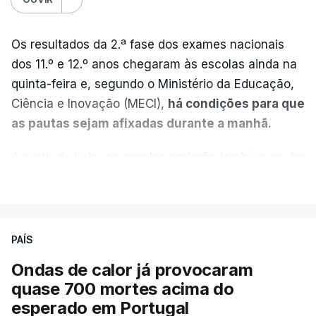
Os resultados da 2.ª fase dos exames nacionais
dos 11.º e 12.º anos chegaram às escolas ainda na
quinta-feira e, segundo o Ministério da Educação,
Ciência e Inovação (MECI),
há condições para que
as pautas sejam afixadas durante a manhã.
A partir de hoje, as escolas poderão também enviar
aos alunos as versões digitalizadas das respetivas
VER MAIS
provas classificadas, à semelhança do que
aconteceu durante a 1.ª fase.
PAÍS
Em anos anteriores, a consulta das provas
Ondas de calor já provocaram
dependia da apresentação de um requerimento,
quase 700 mortes acima do
mas o Governo decidiu, a partir deste ano,
esperado em Portugal
disponibilizar a cópia dos exames classificados a