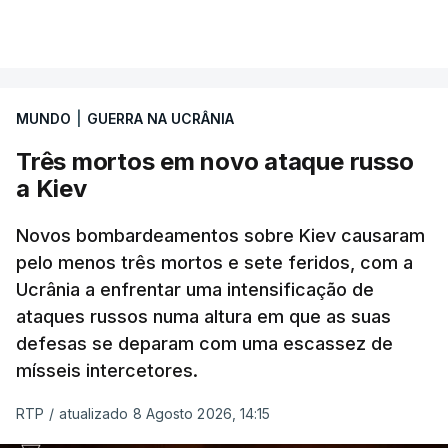
pelos senadores com o objetivo de ajudar a
VER MAIS
Ucrânia a travar as receitas energéticas russas.
Entre essas sanções está a proibição de visto a
MUNDO
|
GUERRA NA UCRÂNIA
Vladimir Putin e aos principais comandantes
militares e ainda a aplicação de tarifas até 500%
Três mortos em novo ataque russo
sobre as exportações russas.
a Kiev
Novos bombardeamentos sobre Kiev causaram
pelo menos três mortos e sete feridos, com a
ERRO
100
Ucrânia a enfrentar uma intensificação de
ERROR ON HTML5 MEDIA ELEMENT
ataques russos numa altura em que as suas
defesas se deparam com uma escassez de
ESTE CONTEÚDO ESTÁ NESTE
mísseis intercetores.
MOMENTO INDISPONÍVEL
RTP
/
atualizado 8 Agosto 2026, 14:15