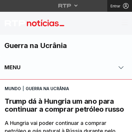
Entrar
Trump dá à Hungria um
Guerra na Ucrânia
MENU
MUNDO
|
GUERRA NA UCRÂNIA
Trump dá à Hungria um ano para
continuar a comprar petróleo russo
A Hungria vai poder continuar a comprar
petróleo e gás natural à Rússia durante pelo