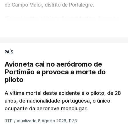
de Campo Maior, distrito de Portalegre.
"Eu sou contra a imigração clandestina, é preciso
combater ferozmente a imigração ilegal,
VER MAIS
precisamos de regular a nossa imigração e
precisamos de defender as nossas fronteiras e
nada disto é incompatível com tratarmos com
PAÍS
dignidade as pessoas, designadamente menores e
Avioneta cai no aeródromo de
crianças", acrescentou.
Portimão e provoca a morte do
piloto
António José Seguro mostrou dúvidas sobre se é
garantido o superior interesse da criança.
A vítima mortal deste acidente é o piloto, de 28
anos, de nacionalidade portuguesa, o único
ocupante da aeronave monolugar.
ERRO
100
RTP
/
atualizado 8 Agosto 2026, 11:33
ERROR ON HTML5 MEDIA ELEMENT