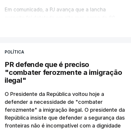
Em comunicado, a PJ avança que a lancha
suspeita foi detetada em alto mar, cerca de 60
milhas náuticas ao largo de Sines.
VER MAIS
A apreensão aconteceu na tarde desta sexta-feira,
desencadeando uma ação de prevenção
POLÍTICA
desencadeada pela Polícia Judiciária, em
PR defende que é preciso
articulação com a Marinha, a Autoridade Marítima
"combater ferozmente a imigração
Nacional e a Força Aérea.
ilegal"
O ano de 2026 tem sido um ano de recordes: foi
O Presidente da República voltou hoje a
apreendida mais cocaína até ao momento de que
defender a necessidade de "combater
em todo o ano de 2025.
ferozmente" a imigração ilegal. O presidente da
A ação de prevenção visa a deteção em alto mar
República insiste que defender a segurança das
de embarcações de alta velocidade (EAV) que
fronteiras não é incompatível com a dignidade