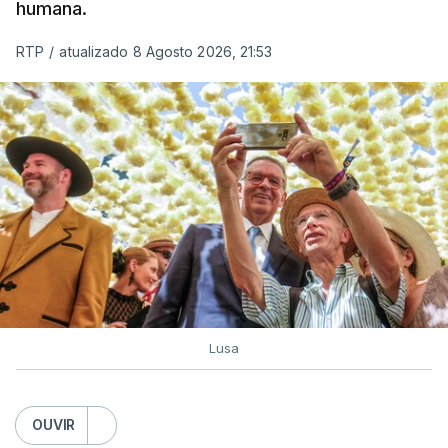
humana.
utilizam a costa nacional para o tráfico de droga.
RTP
/
atualizado 8 Agosto 2026, 21:53
c/ Lusa
Lusa
OUVIR