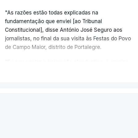
"As razões estão todas explicadas na
fundamentação que enviei [ao Tribunal
Constitucional], disse António José Seguro aos
jornalistas, no final da sua visita às Festas do Povo
de Campo Maior, distrito de Portalegre.
"Eu sou contra a imigração clandestina, é preciso
combater ferozmente a imigração ilegal,
VER MAIS
precisamos de regular a nossa imigração e
precisamos de defender as nossas fronteiras e
nada disto é incompatível com tratarmos com
PAÍS
dignidade as pessoas, designadamente menores e
Aeronave cai no aeródromo de
crianças", acrescentou.
Portimão e provoca a morte do
piloto
António José Seguro mostrou dúvidas sobre se é
garantido o superior interesse da criança.