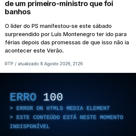
de um primeiro-ministro que foi
banhos
O líder do PS manifestou-se este sábado
surpreendido por Luís Montenegro ter ido para
férias depois das promessas de que isso não ia
acontecer este Verão.
RTP
/
atualizado 8 Agosto 2026, 21:26
ERRO
100
ERROR ON HTML5 MEDIA ELEMENT
ESTE CONTEÚDO ESTÁ NESTE MOMENTO
INDISPONÍVEL