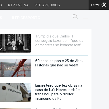
G
RTP ENSINA
RTP ARQUIVOS
Entrar
Abrir campo de
|
S
RTP
DESPORTO
 com "que os democrata
Trump diz que Carlos III
conseguiu fazer com "que os
democratas se levantassem"
60 anos da ponte 25 de Abril.
Histórias que não se veem
Empreiteiro que fez obras na
casa de Luís Neves também
trabalhou para o diretor
financeiro da PJ