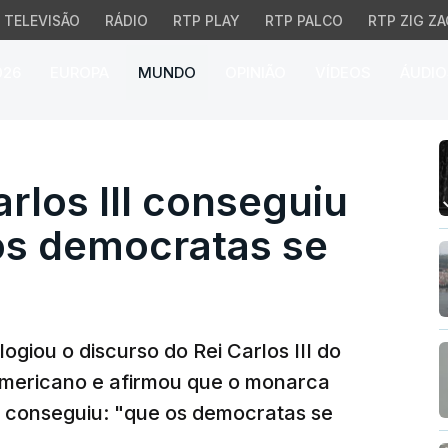
TELEVISÃO
RÁDIO
RTP PLAY
RTP PALCO
RTP ZIG ZA
026
EUROPA
MUNDO
OPINIÃO
VÍDEOS
ÁUDIO
los III conseguiu fazer
rlos III conseguiu
os democratas se
ogiou o discurso do Rei Carlos III do
americano e afirmou que o monarca
a conseguiu: "que os democratas se