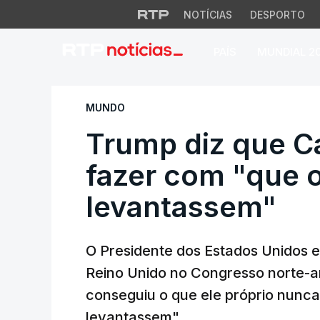
NOTÍCIAS
DESPORTO
PAÍS
MUNDIAL 2
Trump diz que Car
MUNDO
Trump diz que Ca
fazer com "que 
levantassem"
O Presidente dos Estados Unidos el
Reino Unido no Congresso norte-
conseguiu o que ele próprio nunc
levantassem".