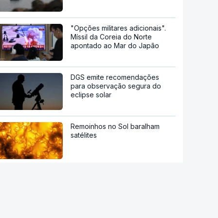
"Opções militares adicionais".
Míssil da Coreia do Norte
apontado ao Mar do Japão
DGS emite recomendações
para observação segura do
eclipse solar
Remoinhos no Sol baralham
satélites
Hipertensão, diabetes e tabaco.
Cientistas identificam três
fatores a controlar para atrasar
a demência