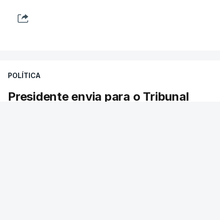
POLÍTICA
Presidente envia para o Tribunal
Constitucional decreto sobre
concessão de asilo e retorno de
estrangeiros
O presidente da República pediu esta sexta-
feira ao Tribunal Constitucional a fiscalização
preventiva do decreto do Parlamento sobre
concessão de asilo, detenção e retorno de
estrangeiros, aprovado com votos a favor de