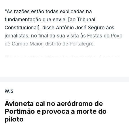
"As razões estão todas explicadas na
fundamentação que enviei [ao Tribunal
Constitucional], disse António José Seguro aos
jornalistas, no final da sua visita às Festas do Povo
de Campo Maior, distrito de Portalegre.
"Eu sou contra a imigração clandestina, é preciso
combater ferozmente a imigração ilegal,
VER MAIS
precisamos de regular a nossa imigração e
precisamos de defender as nossas fronteiras e
nada disto é incompatível com tratarmos com
PAÍS
dignidade as pessoas, designadamente menores e
Avioneta cai no aeródromo de
crianças", acrescentou.
Portimão e provoca a morte do
piloto
António José Seguro mostrou dúvidas sobre se é
garantido o superior interesse da criança.