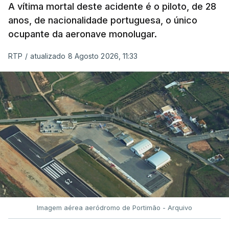
A vítima mortal deste acidente é o piloto, de 28
anos, de nacionalidade portuguesa, o único
ocupante da aeronave monolugar.
ERRO
100
RTP
/
atualizado 8 Agosto 2026, 11:33
ERROR ON HTML5 MEDIA ELEMENT
ESTE CONTEÚDO ESTÁ NESTE
MOMENTO INDISPONÍVEL
O Chega considerou "de uma enorme gravidade" a
decisão do Presidente da República
de enviar para
o Tribunal Constitucional o decreto sobre retorno
de estrangeiros, sustentando tratar-se de "uma
Imagem aérea aeródromo de Portimão - Arquivo
irresponsabilidade".