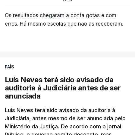
Os resultados chegaram a conta gotas e com
erros. Há mesmo escolas que não as receberam.
ARTIGOS RELACIONADOS
PAÍS
Luís Neves terá sido avisado da
"Lei do Retorno".
auditoria à Judiciária antes de ser
Comunidades estrangeiras
anunciada
em Portugal apoiam decisão
de Seguro
Luís Neves terá sido avisado da auditoria à
atualizado 8 Agosto 2026, 13:36
Judiciária, antes mesmo de ser anunciada pelo
Ministério da Justiça. De acordo com o jornal
"Lei do Retorno". Chega
Público, o governo admite desgaste, mas