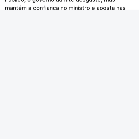
considera envio para TC do
mantém a confiança no ministro e aposta nas
diploma "tipo de atos
políticos irresponsáveis"
investigações para preservar a PJ.
8 Agosto 2026, 10:04
RTP Notícias
/
atualizado 8 Agosto 2026, 13:38
Presidente envia para o
Tribunal Constitucional
decreto sobre concessão
de asilo e retorno de
estrangeiros
atualizado 7 Agosto 2026, 18:47
TÓPICOS
Chega
Lusa